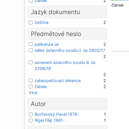
článek
2
článek
Jazyk dokumentu
čeština
2
Předmětové heslo
judikatura ús
2
nález ústavního soudu ii. ús 2802/17
2
usnesení ústavního soudu iii. ús
2206/16
2
zabezpečovací detence
2
článek
2
Více
Autor
Borčevský Pavel 1978-
1
Rigel Filip 1981-
1