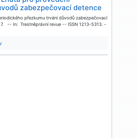
důvodů zabezpečovací detence
periodického přezkumu trvání důvodů zabezpečovací
17. -- In: Trestněprávní revue -- ISSN 1213-5313. -
y