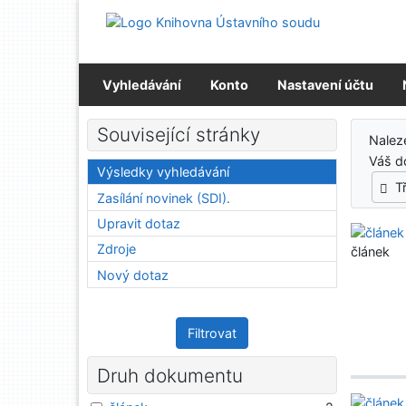
Přejít na obsah
Přejít na menu
Prohlášení o webové přístupnosti
Vyhledávání
Konto
Nastavení účtu
Výs
Související stránky
Nale
Váš d
Výsledky vyhledávání
T
Zasílání novinek (SDI).
Upravit dotaz
Zdroje
článek
Nový dotaz
Filtrovat
Druh dokumentu