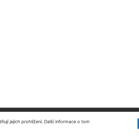
Ústavní soud
tupnost
Soukromí
Modul OpenSearch
ují jejich prohlížení. Další informace o tom
vení cookies
©1993-