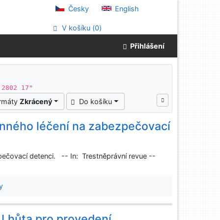
Česky
English
V košíku (
0
)
Přihlášení
 2802 17"
ormáty
Zkrácený
Do košíku
nného léčení na zabezpečovací
čovací detenci. -- In: Trestněprávní revue --
.
y
 Lhůta pro provedení