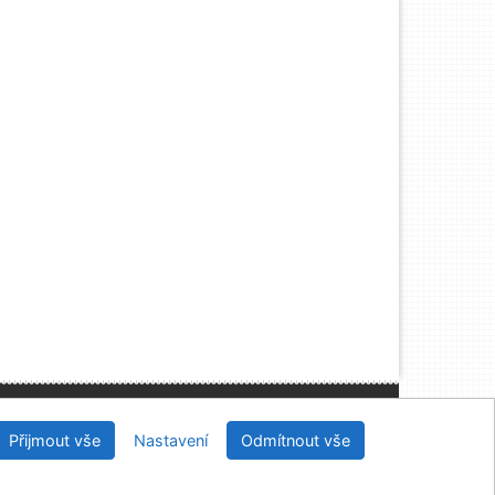
, IČO: 48513687, se sídlem Joštova 625/8, 660 83
Brno
Přijmout vše
Nastavení
Odmítnout vše
2026
IPAC
 v.4.8.63a
-
Cosmotron Bohemia, s.r.o.