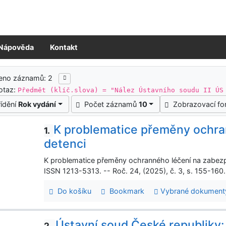
Nápověda
Kontakt
ledky vyhledávání
zeno záznamů: 2
otaz:
Předmět (klíč.slova) = "Nález Ústavního soudu II ÚS
řídění
Rok vydání
Počet záznamů
10
Zobrazovací f
K problematice přeměny ochra
1.
detenci
K problematice přeměny ochranného léčení na zabezpe
ISSN 1213-5313. -- Roč. 24, (2025), č. 3, s. 155-160
Do košíku
Bookmark
Vybrané dokument
Ústavní soud České republiky:
2.