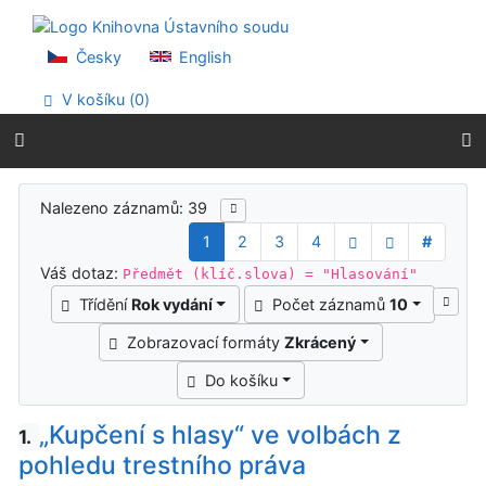
Přejít na obsah
Přejít na menu
Prohlášení o webové přístupnosti
Česky
English
V košíku (
0
)
Výsledky vyhledávání
Nalezeno záznamů: 39
1
2
3
4
#
Váš dotaz:
Předmět (klíč.slova) = "Hlasování"
Třídění
Rok vydání
Počet záznamů
10
Zobrazovací formáty
Zkrácený
Do košíku
„Kupčení s hlasy“ ve volbách z
1.
pohledu trestního práva