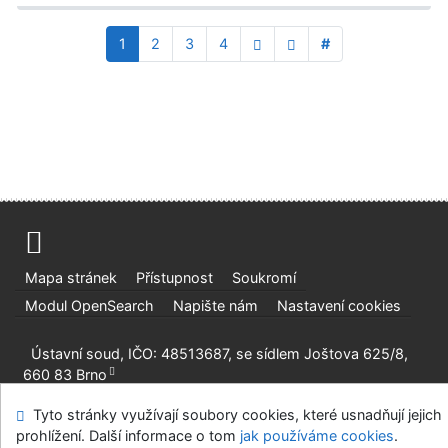
1
2
3
4
#
Mapa stránek
Přístupnost
Soukromí
Modul OpenSearch
Napište nám
Nastavení cookies
Ústavní soud, IČO: 48513687, se sídlem Joštova 625/8,
660 83 Brno
©1993-2026
IPAC
v.4.8.63a
-
Cosmotron Bohemia, s.r.o.
Tyto stránky využívají soubory cookies, které usnadňují jejich
prohlížení. Další informace o tom
jak používáme cookies
.