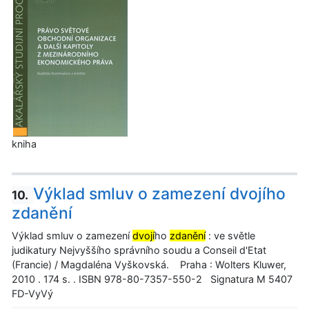
kniha
Výklad smluv o zamezení dvojího
10.
zdanění
Výklad smluv o zamezení
dvojí
ho
zdanění
: ve světle
judikatury Nejvyššího správního soudu a Conseil d'Etat
(Francie) / Magdaléna Vyškovská. Praha : Wolters Kluwer,
2010 . 174 s. . ISBN 978-80-7357-550-2 Signatura M 5407
FD-VyVý