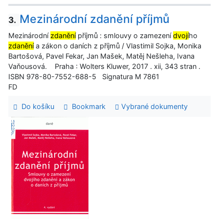
Mezinárodní zdanění příjmů
3.
Mezinárodní
zdanění
příjmů : smlouvy o zamezení
dvojí
ho
zdanění
a zákon o daních z příjmů / Vlastimil Sojka, Monika
Bartošová, Pavel Fekar, Jan Mašek, Matěj Nešleha, Ivana
Vaňousová. Praha : Wolters Kluwer, 2017 . xii, 343 stran .
ISBN 978-80-7552-688-5 Signatura M 7861
FD
Do košíku
Bookmark
Vybrané dokumenty