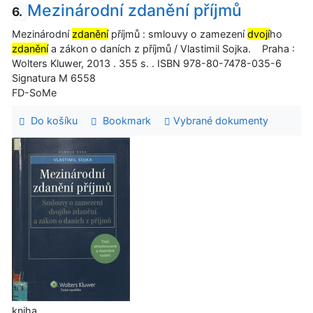
Mezinárodní zdanění příjmů
6.
Mezinárodní
zdanění
příjmů : smlouvy o zamezení
dvojí
ho
zdanění
a zákon o daních z příjmů / Vlastimil Sojka. Praha :
Wolters Kluwer, 2013 . 355 s. . ISBN 978-80-7478-035-6
Signatura M 6558
FD-SoMe
Do košíku
Bookmark
Vybrané dokumenty
kniha