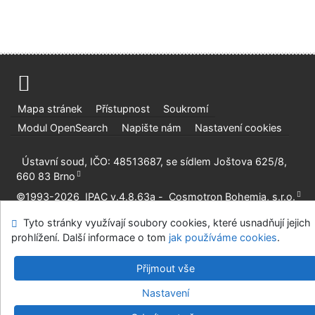
Mapa stránek
Přístupnost
Soukromí
Modul OpenSearch
Napište nám
Nastavení cookies
Ústavní soud, IČO: 48513687, se sídlem Joštova 625/8,
660 83 Brno
©1993-2026
IPAC
v.4.8.63a
-
Cosmotron Bohemia, s.r.o.
Tyto stránky využívají soubory cookies, které usnadňují jejich
prohlížení. Další informace o tom
jak používáme cookies
.
Přijmout vše
Nastavení