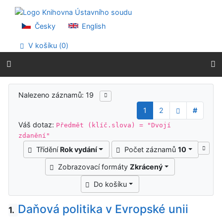
Přejít na obsah
Přejít na menu
Prohlášení o webové přístupnosti
Česky
English
V košíku (
0
)
Výsledky vyhledávání
Nalezeno záznamů: 19
1
2
#
Váš dotaz:
Předmět (klíč.slova) = "Dvojí
zdanění"
Třídění
Rok vydání
Počet záznamů
10
Zobrazovací formáty
Zkrácený
Do košíku
Daňová politika v Evropské unii
1.