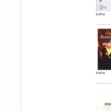
kniha
kniha