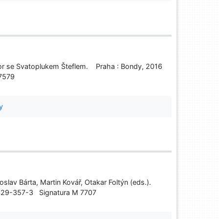
vor se Svatoplukem Šteflem. Praha : Bondy, 2016
 7579
y
slav Bárta, Martin Kovář, Otakar Foltýn (eds.).
7429-357-3 Signatura M 7707