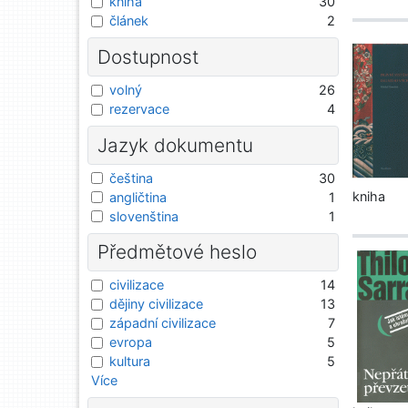
kniha
30
článek
2
Dostupnost
volný
26
rezervace
4
Jazyk dokumentu
čeština
30
kniha
angličtina
1
slovenština
1
Předmětové heslo
civilizace
14
dějiny civilizace
13
západní civilizace
7
evropa
5
kultura
5
Více