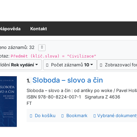
Nápověda
Kontakt
ledky vyhledávání
zeno záznamů: 32
otaz:
Předmět (klíč.slova) = "Civilizace"
řídění
Rok vydání
Počet záznamů
10
Zobrazovací f
Sloboda – slovo a čin
1.
Sloboda – slovo a čin : od antiky po woke / Pavel Holl
ISBN 978-80-8224-007-1 Signatura Z 4636
FT
Do košíku
Bookmark
Vybrané dokument