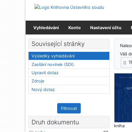
Přejít na obsah
Přejít na menu
Prohlášení o webové přístupnosti
Vyhledávání
Konto
Nastavení účtu
Výs
Související stránky
Nale
Váš d
Výsledky vyhledávání
T
Zasílání novinek (SDI).
Upravit dotaz
Zdroje
Nový dotaz
Filtrovat
Druh dokumentu
kniha