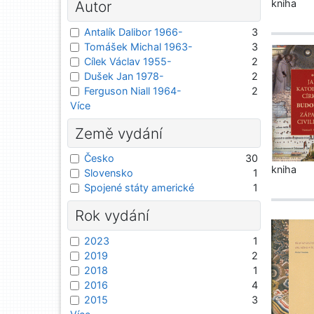
kniha
Autor
Antalík Dalibor 1966-
3
Tomášek Michal 1963-
3
Cílek Václav 1955-
2
Dušek Jan 1978-
2
Ferguson Niall 1964-
2
Více
Země vydání
Česko
30
kniha
Slovensko
1
Spojené státy americké
1
Rok vydání
2023
1
2019
2
2018
1
2016
4
2015
3