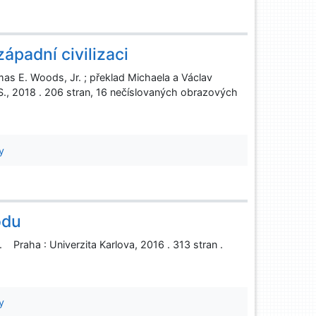
ápadní civilizaci
omas E. Woods, Jr. ; překlad Michaela a Václav
M.S., 2018 . 206 stran, 16 nečíslovaných obrazových
y
odu
Praha : Univerzita Karlova, 2016 . 313 stran .
y