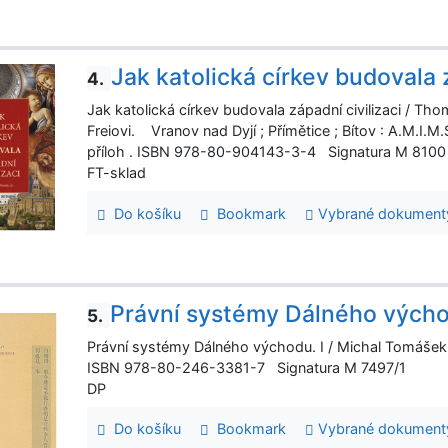
Jak katolická církev budovala z
4.
Jak katolická církev budovala západní civilizaci / Th
Freiovi. Vranov nad Dyjí ; Přímětice ; Bítov : A.M.I.
příloh . ISBN 978-80-904143-3-4 Signatura M 8100
FT-sklad
Do košíku
Bookmark
Vybrané dokument
Právní systémy Dálného vých
5.
Právní systémy Dálného východu. I / Michal Tomášek. 
ISBN 978-80-246-3381-7 Signatura M 7497/1
DP
Do košíku
Bookmark
Vybrané dokument