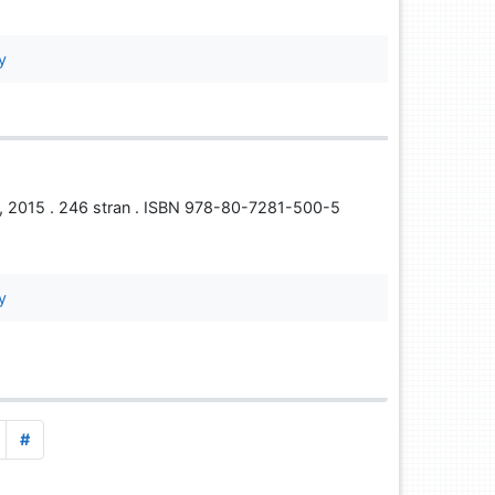
y
ent, 2015 . 246 stran . ISBN 978-80-7281-500-5
y
#