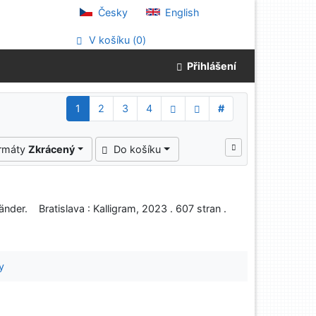
Česky
English
V košíku (
0
)
Přihlášení
1
2
3
4
#
ormáty
Zkrácený
Do košíku
änder. Bratislava : Kalligram, 2023 . 607 stran .
y