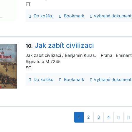
FT
Do košíku
Bookmark
Vybrané dokument
Jak zabít civilizaci
10.
Jak zabít civilizaci / Benjamin Kuras. Praha : Emin
Signatura M 7245
SO
Do košíku
Bookmark
Vybrané dokument
1
2
3
4