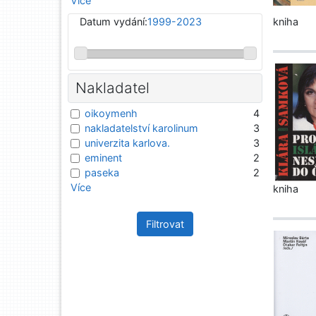
Více
Datum vydání:
1999-2023
kniha
Nakladatel
oikoymenh
4
nakladatelství karolinum
3
univerzita karlova.
3
eminent
2
paseka
2
Více
kniha
Filtrovat