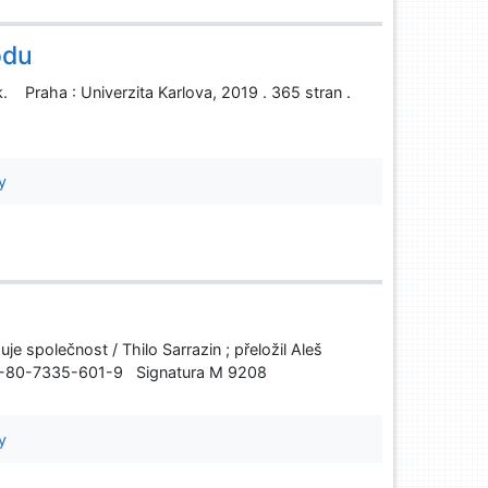
odu
 Praha : Univerzita Karlova, 2019 . 365 stran .
y
je společnost / Thilo Sarrazin ; přeložil Aleš
978-80-7335-601-9 Signatura M 9208
y