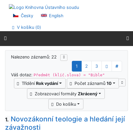
Přejít na obsah
Přejít na menu
Prohlášení o webové přístupnosti
Česky
English
V košíku (
0
)
Výsledky vyhledávání
Nalezeno záznamů: 22
1
2
3
#
Váš dotaz:
Předmět (klíč.slova) = "Bible"
Třídění
Rok vydání
Počet záznamů
10
Zobrazovací formáty
Zkrácený
Do košíku
Novozákonní teologie a hledání její
1.
závažnosti