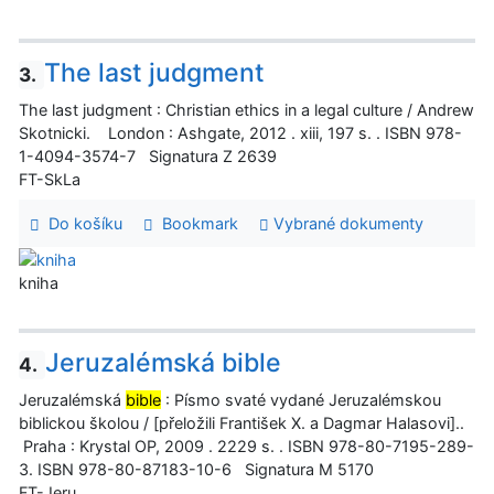
The last judgment
3.
The last judgment : Christian ethics in a legal culture / Andrew
Skotnicki. London : Ashgate, 2012 . xiii, 197 s. . ISBN 978-
1-4094-3574-7 Signatura Z 2639
FT-SkLa
Do košíku
Bookmark
Vybrané dokumenty
kniha
Jeruzalémská bible
4.
Jeruzalémská
bible
: Písmo svaté vydané Jeruzalémskou
biblickou školou / [přeložili František X. a Dagmar Halasovi]..
Praha : Krystal OP, 2009 . 2229 s. . ISBN 978-80-7195-289-
3. ISBN 978-80-87183-10-6 Signatura M 5170
FT-Jeru