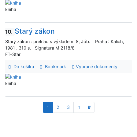
kniha
Starý zákon
10.
Starý zákon : překlad s výkladem. 8, Jób. Praha : Kalich,
1981 . 310 s. Signatura M 2118/8
FT-Star
Do košíku
Bookmark
Vybrané dokumenty
kniha
1
2
3
#