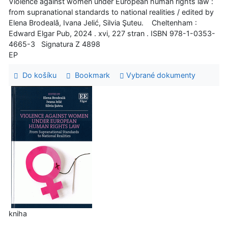
Violence against women under European human rights law :
from supranational standards to national realities / edited by
Elena Brodealǎ, Ivana Jelić, Silvia Şuteu. Cheltenham :
Edward Elgar Pub, 2024 . xvi, 227 stran . ISBN 978-1-0353-
4665-3 Signatura Z 4898
EP
Do košíku
Bookmark
Vybrané dokumenty
kniha