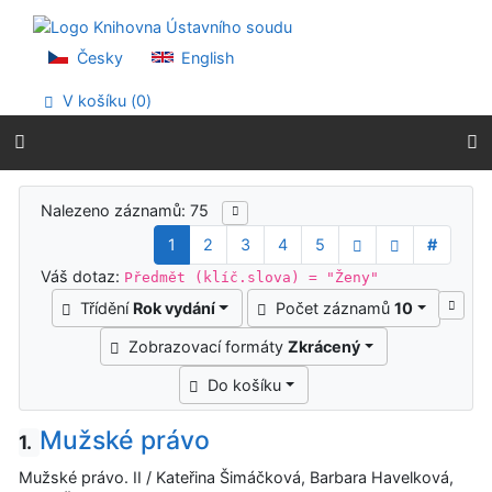
Přejít na obsah
Přejít na menu
Prohlášení o webové přístupnosti
Česky
English
V košíku (
0
)
Výsledky vyhledávání
Nalezeno záznamů: 75
1
2
3
4
5
#
Váš dotaz:
Předmět (klíč.slova) = "Ženy"
Třídění
Rok vydání
Počet záznamů
10
Zobrazovací formáty
Zkrácený
Do košíku
Mužské právo
1.
Mužské právo. II / Kateřina Šimáčková, Barbara Havelková,