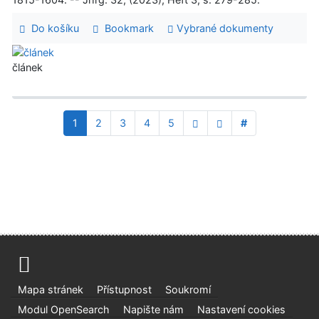
Do košíku
Bookmark
Vybrané dokumenty
článek
1
2
3
4
5
#
Mapa stránek
Přístupnost
Soukromí
Modul OpenSearch
Napište nám
Nastavení cookies