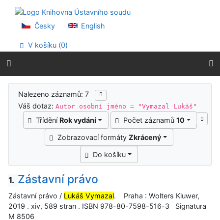
Přejít na obsah
Přejít na menu
Prohlášení o webové přístupnosti
Česky
English
V košíku (
0
)
Výsledky vyhledávání
Nalezeno záznamů: 7
Váš dotaz:
Autor osobní jméno = "Vymazal Lukáš"
Třídění
Rok vydání
Počet záznamů
10
Zobrazovací formáty
Zkrácený
Do košíku
Zástavní právo
1.
Zástavní právo /
Lukáš Vymazal
. Praha : Wolters Kluwer,
2019 . xiv, 589 stran . ISBN 978-80-7598-516-3 Signatura
M 8506