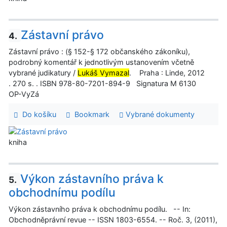
Zástavní právo
4.
Zástavní právo : (§ 152-§ 172 občanského zákoníku),
podrobný komentář k jednotlivým ustanovením včetně
vybrané judikatury /
Lukáš Vymazal
. Praha : Linde, 2012
. 270 s. . ISBN 978-80-7201-894-9 Signatura M 6130
OP-VyZá
Do košíku
Bookmark
Vybrané dokumenty
kniha
Výkon zástavního práva k
5.
obchodnímu podílu
Výkon zástavního práva k obchodnímu podílu. -- In:
Obchodněprávní revue -- ISSN 1803-6554. -- Roč. 3, (2011),