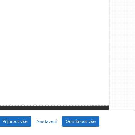
, IČO: 48513687, se sídlem Joštova 625/8, 660 83
Brno
Přijmout vše
Nastavení
Odmítnout vše
2026
IPAC
 v.4.8.63a
-
Cosmotron Bohemia, s.r.o.