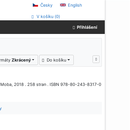
Česky
English
V košíku (
0
)
Přihlášení
ormáty
Zkrácený
Do košíku
 Moba, 2018 . 258 stran . ISBN 978-80-243-8317-0
y