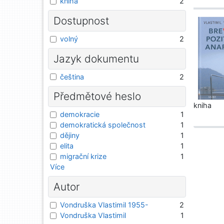
kniha
2
Dostupnost
volný
2
Jazyk dokumentu
čeština
2
Předmětové heslo
kniha
demokracie
1
demokratická společnost
1
dějiny
1
elita
1
migrační krize
1
Více
Autor
Vondruška Vlastimil 1955-
2
Vondruška Vlastimil
1