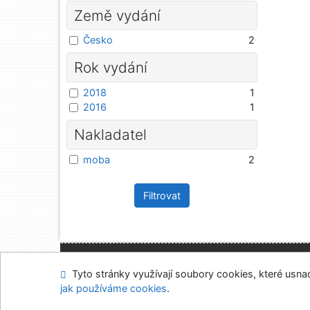
Země vydání
Česko
2
Rok vydání
2018
1
2016
1
Nakladatel
moba
2
Filtrovat
Mapa stránek
Přís
Tyto stránky využívají soubory cookies, které usnadň
Napište nám
Nasta
jak používáme cookies
.