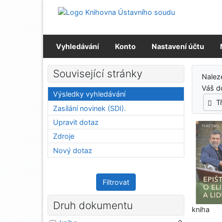
Přejít na obsah
Přejít na menu
Prohlášení o webové přístupnosti
Vyhledávání
Konto
Nastavení účtu
Výs
Související stránky
Nale
Váš d
Výsledky vyhledávání
T
Zasílání novinek (SDI).
Upravit dotaz
Zdroje
Nový dotaz
Filtrovat
Druh dokumentu
kniha