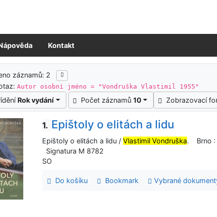
Nápověda
Kontakt
ledky vyhledávání
zeno záznamů: 2
otaz:
Autor osobní jméno = "Vondruška Vlastimil 1955"
řídění
Rok vydání
Počet záznamů
10
Zobrazovací f
Epištoly o elitách a lidu
1.
Epištoly o elitách a lidu /
Vlastimil Vondruška
. Brno :
Signatura M 8782
SO
Do košíku
Bookmark
Vybrané dokument