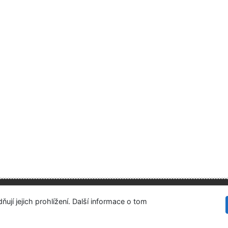
Ústavní soud
tupnost
Soukromí
Modul OpenSearch
ují jejich prohlížení. Další informace o tom
vení cookies
©1993-