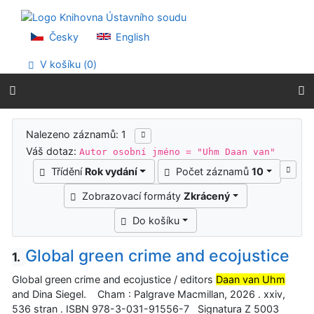
Přejít na obsah
Přejít na menu
Prohlášení o webové přístupnosti
Česky
English
V košíku (
0
)
Výsledky vyhledávání
Nalezeno záznamů: 1
Váš dotaz:
Autor osobní jméno = "Uhm Daan van"
Třídění
Rok vydání
Počet záznamů
10
Zobrazovací formáty
Zkrácený
Do košíku
Global green crime and ecojustice
1.
Global green crime and ecojustice / editors
Daan van Uhm
and Dina Siegel. Cham : Palgrave Macmillan, 2026 . xxiv,
536 stran . ISBN 978-3-031-91556-7 Signatura Z 5003