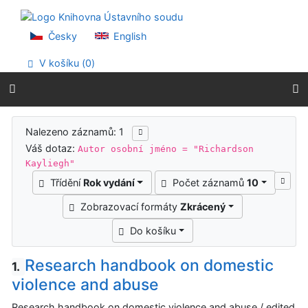
Přejít na obsah
Přejít na menu
Prohlášení o webové přístupnosti
Česky
English
V košíku (
0
)
Výsledky vyhledávání
Nalezeno záznamů: 1
Váš dotaz:
Autor osobní jméno = "Richardson
Kayliegh"
Třídění
Rok vydání
Počet záznamů
10
Zobrazovací formáty
Zkrácený
Do košíku
Research handbook on domestic
1.
violence and abuse
Research handbook on domestic violence and abuse / edited