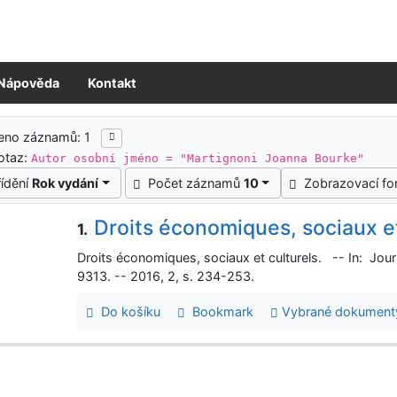
Nápověda
Kontakt
ledky vyhledávání
eno záznamů: 1
otaz:
Autor osobní jméno = "Martignoni Joanna Bourke"
řídění
Rok vydání
Počet záznamů
10
Zobrazovací f
Droits économiques, sociaux et
1.
Droits économiques, sociaux et culturels. -- In: Jo
9313. -- 2016, 2, s. 234-253.
Do košíku
Bookmark
Vybrané dokument