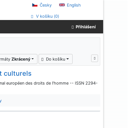
Česky
English
V košíku (
0
)
Přihlášení
ormáty
Zkrácený
Do košíku
 culturels
urnal européen des droits de l'homme -- ISSN 2294-
y