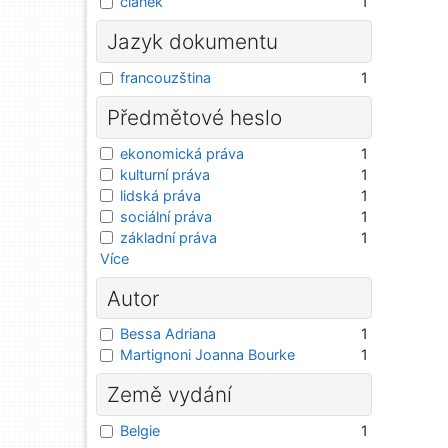
článek
1
Jazyk dokumentu
francouzština
1
Předmětové heslo
ekonomická práva
1
kulturní práva
1
lidská práva
1
sociální práva
1
základní práva
1
Více
Autor
Bessa Adriana
1
Martignoni Joanna Bourke
1
Země vydání
Belgie
1