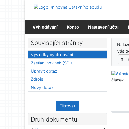
Přejít na obsah
Přejít na menu
Prohlášení o webové přístupnosti
Vyhledávání
Konto
Nastavení účtu
Výs
Související stránky
Nalez
Váš d
Výsledky vyhledávání
T
Zasílání novinek (SDI).
Upravit dotaz
Zdroje
článek
Nový dotaz
Filtrovat
Druh dokumentu