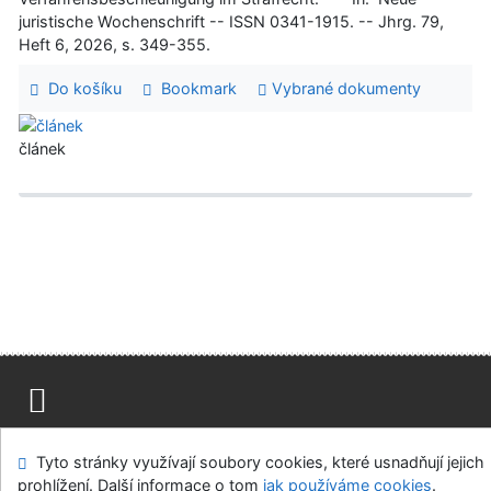
juristische Wochenschrift -- ISSN 0341-1915. -- Jhrg. 79,
Heft 6, 2026, s. 349-355.
Do košíku
Bookmark
Vybrané dokumenty
článek
Mapa stránek
Přístupnost
Soukromí
Tyto stránky využívají soubory cookies, které usnadňují jejich
Modul OpenSearch
Napište nám
Nastavení cookies
prohlížení. Další informace o tom
jak používáme cookies
.