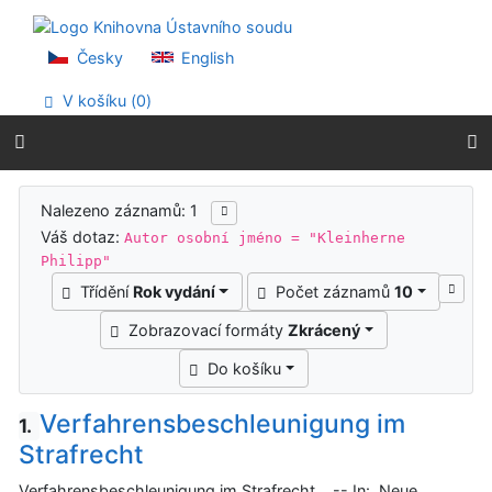
Přejít na obsah
Přejít na menu
Prohlášení o webové přístupnosti
Česky
English
V košíku (
0
)
Výsledky vyhledávání
Nalezeno záznamů: 1
Váš dotaz:
Autor osobní jméno = "Kleinherne
Philipp"
Třídění
Rok vydání
Počet záznamů
10
Zobrazovací formáty
Zkrácený
Do košíku
Verfahrensbeschleunigung im
1.
Strafrecht
Verfahrensbeschleunigung im Strafrecht. -- In: Neue