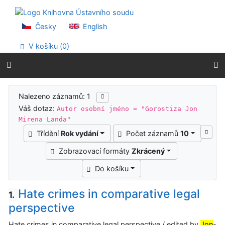
Přejít na obsah
Přejít na menu
Prohlášení o webové přístupnosti
Česky
English
V košíku (
0
)
Výsledky vyhledávání
Nalezeno záznamů: 1
Váš dotaz:
Autor osobní jméno = "Gorostiza Jon
Mirena Landa"
Třídění
Rok vydání
Počet záznamů
10
Zobrazovací formáty
Zkrácený
Do košíku
Hate crimes in comparative legal
1.
perspective
Hate crimes in comparative legal perspective / edited by
Jon
-