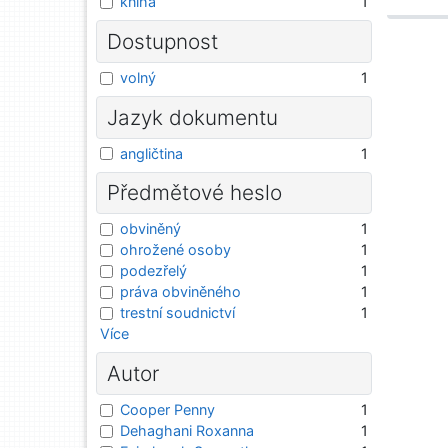
kniha
1
Dostupnost
volný
1
Jazyk dokumentu
angličtina
1
Předmětové heslo
obviněný
1
ohrožené osoby
1
podezřelý
1
práva obviněného
1
trestní soudnictví
1
Více
Autor
Cooper Penny
1
Dehaghani Roxanna
1