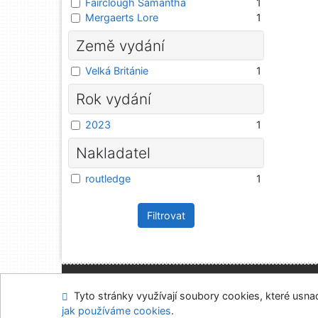
Fairclough Samantha
1
Mergaerts Lore
1
Země vydání
Velká Británie
1
Rok vydání
2023
1
Nakladatel
routledge
1
Filtrovat
Mapa stránek
Přís
Tyto stránky využívají soubory cookies, které usnadň
Napište nám
Nasta
jak používáme cookies
.