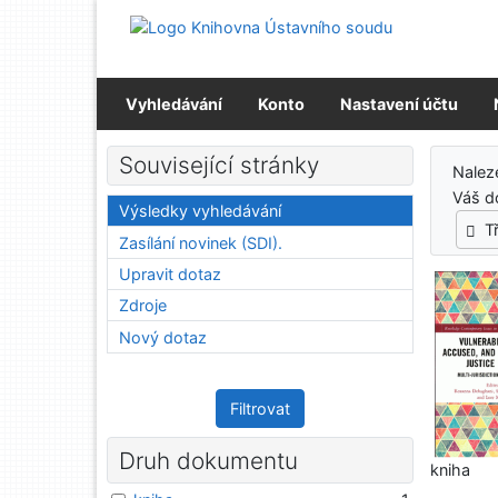
Přejít na obsah
Přejít na menu
Prohlášení o webové přístupnosti
Vyhledávání
Konto
Nastavení účtu
Výs
Související stránky
Nalez
Váš d
Výsledky vyhledávání
T
Zasílání novinek (SDI).
Upravit dotaz
Zdroje
Nový dotaz
Filtrovat
Druh dokumentu
kniha