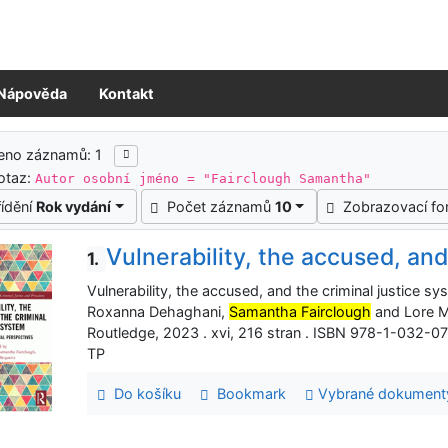
Nápověda
Kontakt
ledky vyhledávání
eno záznamů: 1
otaz:
Autor osobní jméno = "Fairclough Samantha"
řídění
Rok vydání
Počet záznamů
10
Zobrazovací f
Vulnerability, the accused, and
1.
Vulnerability, the accused, and the criminal justice sys
Roxanna Dehaghani,
Samantha Fairclough
and Lore M
Routledge, 2023 . xvi, 216 stran . ISBN 978-1-032-
TP
Do košíku
Bookmark
Vybrané dokument