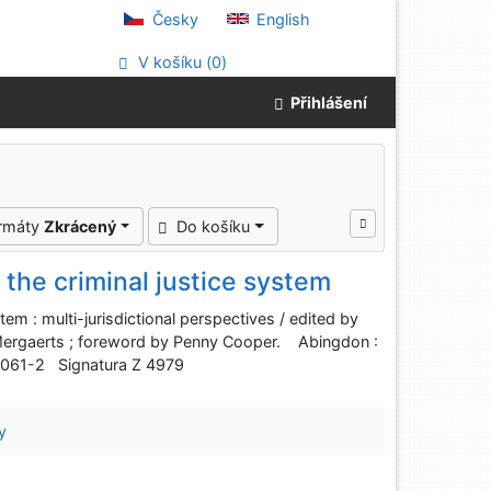
Česky
English
V košíku (
0
)
Přihlášení
ormáty
Zkrácený
Do košíku
 the criminal justice system
tem : multi-jurisdictional perspectives / edited by
ergaerts ; foreword by Penny Cooper. Abingdon :
07061-2 Signatura Z 4979
y