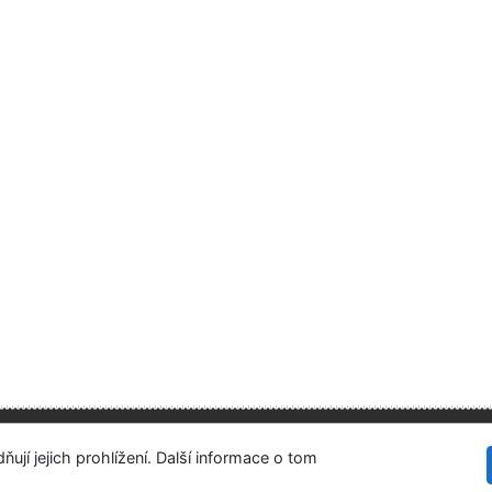
Ústavní soud
tupnost
Soukromí
Modul OpenSearch
ují jejich prohlížení. Další informace o tom
vení cookies