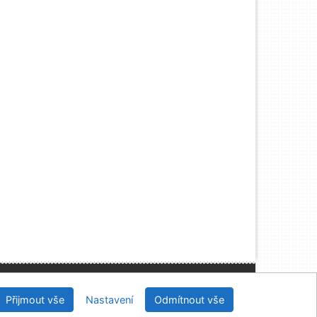
, IČO: 48513687, se sídlem Joštova 625/8, 660 83
Brno
Přijmout vše
Nastavení
Odmítnout vše