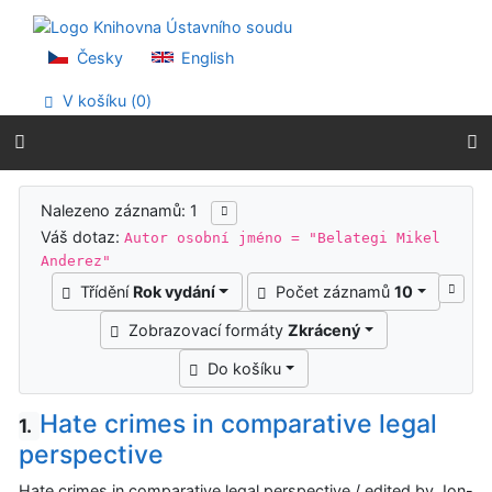
Přejít na obsah
Přejít na menu
Prohlášení o webové přístupnosti
Česky
English
V košíku (
0
)
Výsledky vyhledávání
Nalezeno záznamů: 1
Váš dotaz:
Autor osobní jméno = "Belategi Mikel
Anderez"
Třídění
Rok vydání
Počet záznamů
10
Zobrazovací formáty
Zkrácený
Do košíku
Hate crimes in comparative legal
1.
perspective
Hate crimes in comparative legal perspective / edited by Jon-