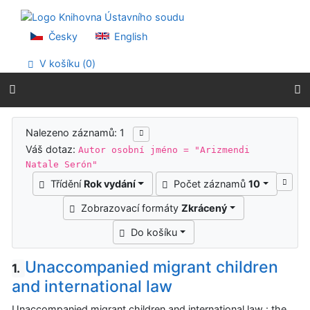
Přejít na obsah
Přejít na menu
Prohlášení o webové přístupnosti
Česky
English
V košíku (
0
)
Výsledky vyhledávání
Nalezeno záznamů: 1
Váš dotaz:
Autor osobní jméno = "Arizmendi
Natale Serón"
Třídění
Rok vydání
Počet záznamů
10
Zobrazovací formáty
Zkrácený
Do košíku
Unaccompanied migrant children
1.
and international law
Unaccompanied migrant children and international law : the