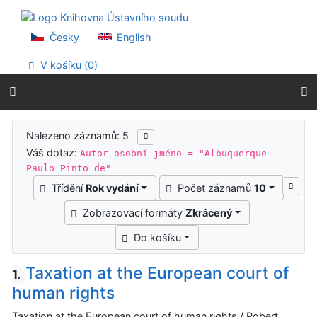
Přejít na obsah
Přejít na menu
Prohlášení o webové přístupnosti
Česky
English
V košíku (
0
)
Výsledky vyhledávání
Nalezeno záznamů: 5
Váš dotaz:
Autor osobní jméno = "Albuquerque
Paulo Pinto de"
Třídění
Rok vydání
Počet záznamů
10
Zobrazovací formáty
Zkrácený
Do košíku
Taxation at the European court of
1.
human rights
Taxation at the European court of human rights / Robert