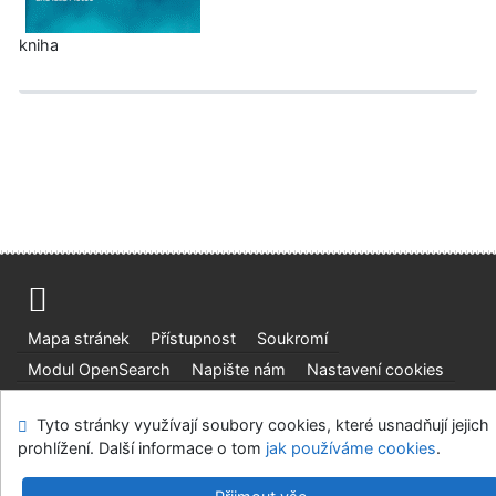
kniha
Mapa stránek
Přístupnost
Soukromí
Modul OpenSearch
Napište nám
Nastavení cookies
Ústavní soud, IČO: 48513687, se sídlem Joštova 625/8,
Tyto stránky využívají soubory cookies, které usnadňují jejich
660 83 Brno
prohlížení. Další informace o tom
jak používáme cookies
.
©1993-2026
IPAC
v.4.8.63a
-
Cosmotron Bohemia, s.r.o.