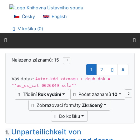
Přejít na obsah
Přejít na menu
Prohlášení o webové přístupnosti
Česky
English
V košíku (
0
)
Výsledky vyhledávání
Nalezeno záznamů: 15
1
2
#
Váš dotaz:
Autor-kód záznamu + druh.dok =
"^us_us_cat 0026849 xcla^"
Třídění
Rok vydání
Počet záznamů
10
Zobrazovací formáty
Zkrácený
Do košíku
Unparteilichkeit von
1.