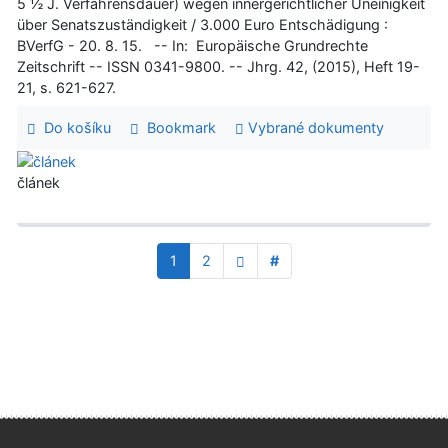
5 ½ J. Verfahrensdauer) wegen innergerichtlicher Uneinigkeit
über Senatszuständigkeit / 3.000 Euro Entschädigung :
BVerfG - 20. 8. 15. -- In: Europäische Grundrechte
Zeitschrift -- ISSN 0341-9800. -- Jhrg. 42, (2015), Heft 19-
21, s. 621-627.
Do košíku
Bookmark
Vybrané dokumenty
článek
1
2
#