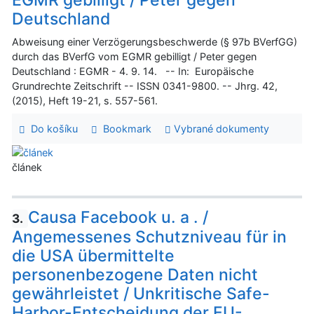
Deutschland
Abweisung einer Verzögerungsbeschwerde (§ 97b BVerfGG)
durch das BVerfG vom EGMR gebilligt / Peter gegen
Deutschland : EGMR - 4. 9. 14. -- In: Europäische
Grundrechte Zeitschrift -- ISSN 0341-9800. -- Jhrg. 42,
(2015), Heft 19-21, s. 557-561.
Do košíku
Bookmark
Vybrané dokumenty
článek
Causa Facebook u. a . /
3.
Angemessenes Schutzniveau für in
die USA übermittelte
personenbezogene Daten nicht
gewährleistet / Unkritische Safe-
Harbor-Entscheidung der EU-