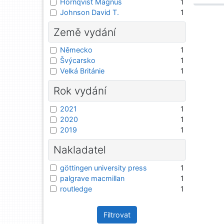
Hörnqvist Magnus
1
Johnson David T.
1
Země vydání
Německo
1
Švýcarsko
1
Velká Británie
1
Rok vydání
2021
1
2020
1
2019
1
Nakladatel
göttingen university press
1
palgrave macmillan
1
routledge
1
Filtrovat