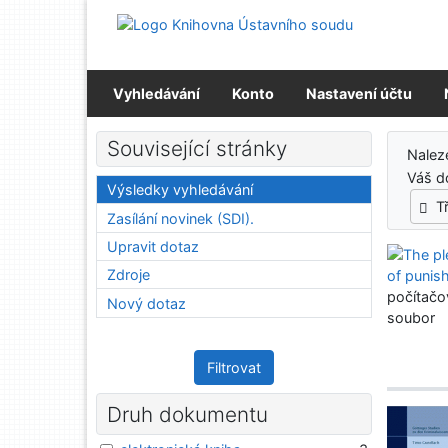
Přejít na obsah
Přejít na menu
Prohlášení o webové přístupnosti
Vyhledávání
Konto
Nastavení účtu
Výs
Související stránky
Nale
Váš d
Výsledky vyhledávání
T
Zasílání novinek (SDI).
Upravit dotaz
Zdroje
počítačo
Nový dotaz
soubor
Filtrovat
Druh dokumentu