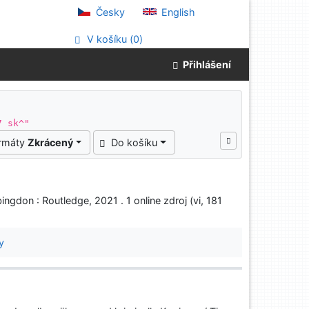
Česky
English
V košíku (
0
)
Přihlášení
7 sk^"
ormáty
Zkrácený
Do košíku
don : Routledge, 2021 . 1 online zdroj (vi, 181
y