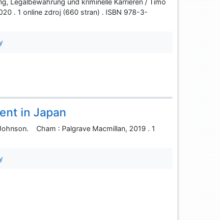
ng, Legalbewährung und kriminelle Karrieren / Timo
20 . 1 online zdroj (660 stran) . ISBN 978-3-
y
ment in Japan
. Johnson. Cham : Palgrave Macmillan, 2019 . 1
y