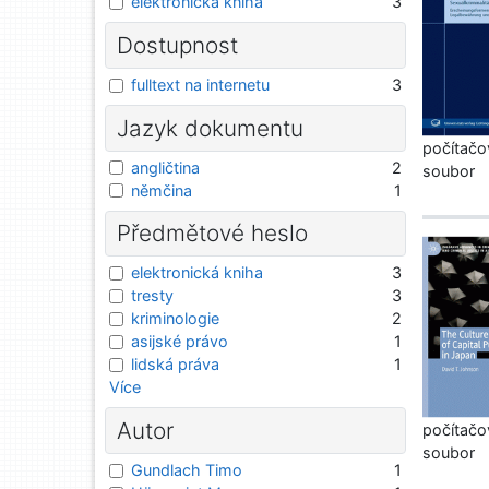
elektronická kniha
3
Dostupnost
fulltext na internetu
3
Jazyk dokumentu
počítačo
angličtina
2
soubor
němčina
1
Předmětové heslo
elektronická kniha
3
tresty
3
kriminologie
2
asijské právo
1
lidská práva
1
Více
Autor
počítačo
soubor
Gundlach Timo
1