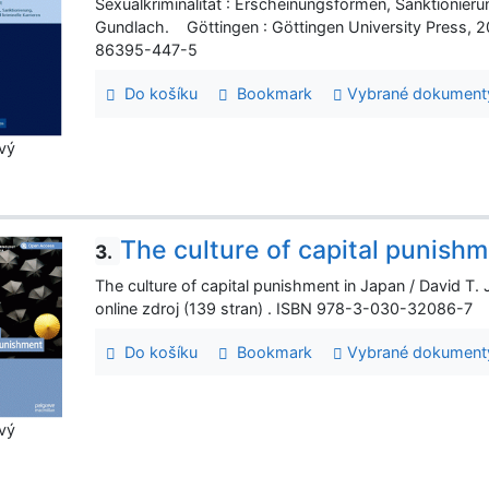
Sexualkriminalität : Erscheinungsformen, Sanktionieru
Gundlach. Göttingen : Göttingen University Press, 20
86395-447-5
Do košíku
Bookmark
Vybrané dokument
vý
The culture of capital punish
3.
The culture of capital punishment in Japan / David T
online zdroj (139 stran) . ISBN 978-3-030-32086-7
Do košíku
Bookmark
Vybrané dokument
vý