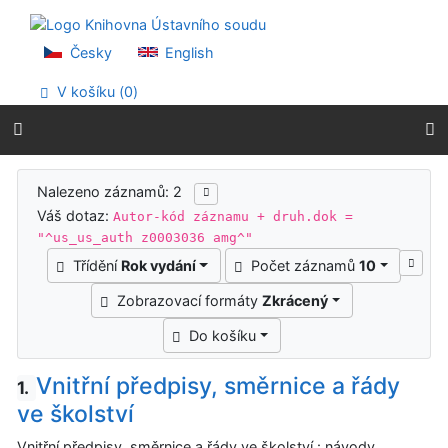
Přejít na obsah
Přejít na menu
Prohlášení o webové přístupnosti
Česky
English
V košíku (
0
)
Výsledky vyhledávání
Nalezeno záznamů: 2
Váš dotaz:
Autor-kód záznamu + druh.dok =
"^us_us_auth z0003036 amg^"
Třídění
Rok vydání
Počet záznamů
10
Zobrazovací formáty
Zkrácený
Do košíku
Vnitřní předpisy, směrnice a řády
1.
ve školství
Vnitřní předpisy, směrnice a řády ve školství : návody,