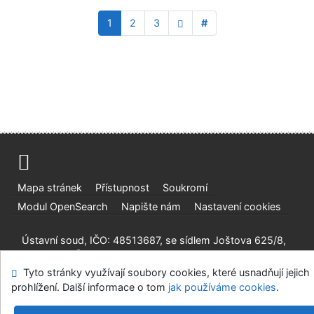
1
2
3
#
Mapa stránek
Přístupnost
Soukromí
Modul OpenSearch
Napište nám
Nastavení cookies
Ústavní soud, IČO: 48513687, se sídlem Joštova 625/8,
660 83 Brno
Tyto stránky využívají soubory cookies, které usnadňují jejich
©1993-2026
IPAC
v.4.8.63a
-
Cosmotron Bohemia, s.r.o.
prohlížení. Další informace o tom
jak používáme cookies
.