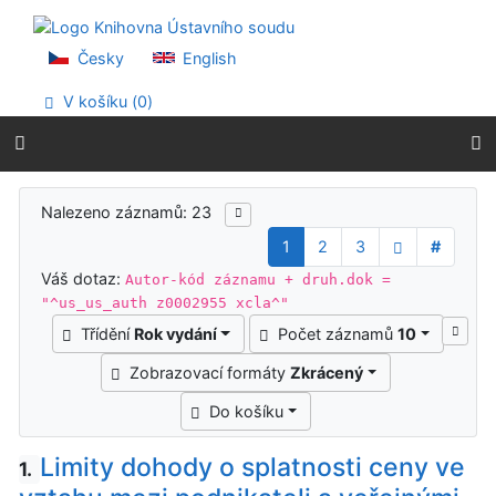
Přejít na obsah
Přejít na menu
Prohlášení o webové přístupnosti
Česky
English
V košíku (
0
)
Výsledky vyhledávání
Nalezeno záznamů: 23
1
2
3
#
Váš dotaz:
Autor-kód záznamu + druh.dok =
"^us_us_auth z0002955 xcla^"
Třídění
Rok vydání
Počet záznamů
10
Zobrazovací formáty
Zkrácený
Do košíku
Limity dohody o splatnosti ceny ve
1.