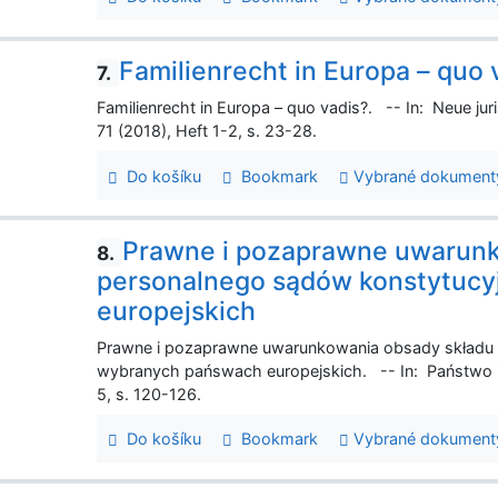
Familienrecht in Europa – quo 
7.
Familienrecht in Europa – quo vadis?. -- In: Neue ju
71 (2018), Heft 1-2, s. 23-28.
Do košíku
Bookmark
Vybrané dokument
Prawne i pozaprawne uwarunk
8.
personalnego sądów konstytuc
europejskich
Prawne i pozaprawne uwarunkowania obsady składu
wybranych pańswach europejskich. -- In: Państwo i 
5, s. 120-126.
Do košíku
Bookmark
Vybrané dokument