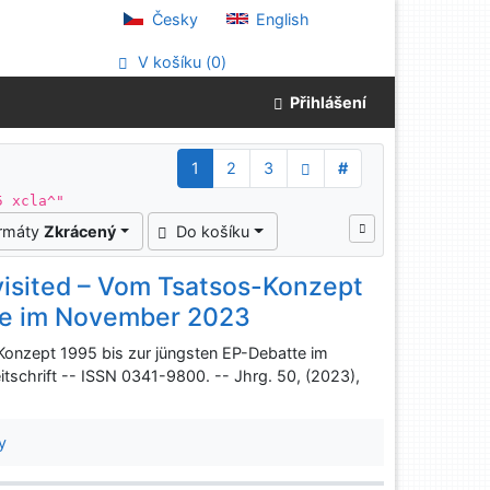
Česky
English
V košíku (
0
)
Přihlášení
1
2
3
#
5 xcla^"
ormáty
Zkrácený
Do košíku
isited – Vom Tsatsos-Konzept
tte im November 2023
onzept 1995 bis zur jüngsten EP-Debatte im
schrift -- ISSN 0341-9800. -- Jhrg. 50, (2023),
y