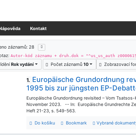
Nápověda
Kontakt
ledky vyhledávání
zeno záznamů: 28
otaz:
Autor-kód záznamu + druh.dok = "^us_us_auth z000061
řídění
Rok vydání
Počet záznamů
10
Zobrazovací f
Europäische Grundordnung rev
1.
1995 bis zur jüngsten EP-Deba
Europäische Grundordnung revisited – Vom Tsatsos-K
November 2023. -- In: Europäische Grundrechte Zeit
Heft 21-23, s. 549-563.
Do košíku
Bookmark
Vybrané dokument