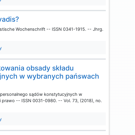
vadis?
ristische Wochenschrift -- ISSN 0341-1915. -- Jhrg.
y
owania obsady składu
yjnych w wybranych pańswach
 personalnego sądów konstytucyjnych w
prawo -- ISSN 0031-0980. -- Vol. 73, (2018), no.
y