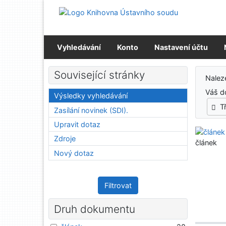
Přejít na obsah
Přejít na menu
Prohlášení o webové přístupnosti
Vyhledávání
Konto
Nastavení účtu
Výs
Související stránky
Nale
Váš d
Výsledky vyhledávání
T
Zasílání novinek (SDI).
Upravit dotaz
Zdroje
článek
Nový dotaz
Filtrovat
Druh dokumentu