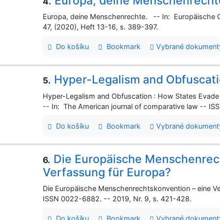
Europa, deine Menschenrecht
4.
Europa, deine Menschenrechte. -- In: Europäische G
47, (2020), Heft 13-16, s. 389-397.
Do košíku
Bookmark
Vybrané dokument
Hyper-Legalism and Obfuscat
5.
Hyper-Legalism and Obfuscation : How States Evade 
-- In: The American journal of comparative law -- IS
Do košíku
Bookmark
Vybrané dokument
Die Europäische Menschenrec
6.
Verfassung für Europa?
Die Europäische Menschenrechtskonvention – eine Ver
ISSN 0022-6882. -- 2019, Nr. 9, s. 421-428.
Do košíku
Bookmark
Vybrané dokument