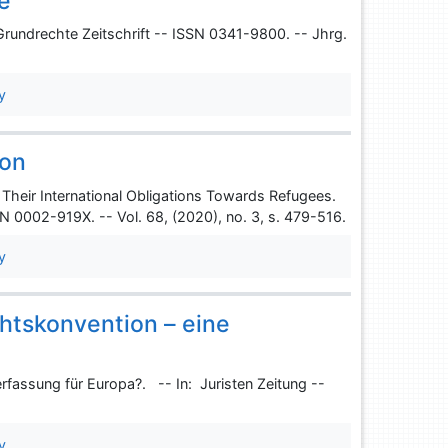
e
rundrechte Zeitschrift -- ISSN 0341-9800. -- Jhrg.
y
ion
Their International Obligations Towards Refugees.
SN 0002-919X. -- Vol. 68, (2020), no. 3, s. 479-516.
y
htskonvention – eine
fassung für Europa?. -- In: Juristen Zeitung --
y