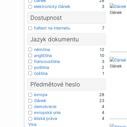
článek
28
elektronický článek
3
článek
Dostupnost
fulltext na internetu
7
Jazyk dokumentu
němčina
12
angličtina
10
francouzština
3
článek
polština
2
čeština
1
Předmětové heslo
evropa
28
článek
23
demokracie
4
evropská unie
4
lidská práva
4
Více