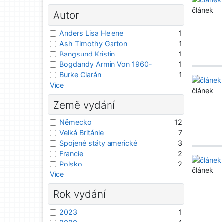
článek
Autor
Anders Lisa Helene
1
Ash Timothy Garton
1
Bangsund Kristin
1
Bogdandy Armin Von 1960-
1
Burke Ciarán
1
Více
článek
Země vydání
Německo
12
Velká Británie
7
Spojené státy americké
3
Francie
2
Polsko
2
článek
Více
Rok vydání
2023
1