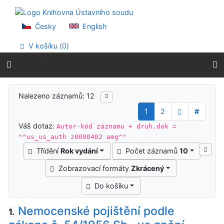
Přejít na obsah
Přejít na menu
Prohlášení o webové přístupnosti
Česky
English
V košíku (
0
)
Výsledky vyhledávání
Nalezeno záznamů: 12
1
2
#
Váš dotaz:
Autor-kód záznamu + druh.dok =
"^us_us_auth z0000402 amg^"
Třídění
Rok vydání
Počet záznamů
10
Zobrazovací formáty
Zkrácený
Do košíku
Nemocenské pojištění podle
1.