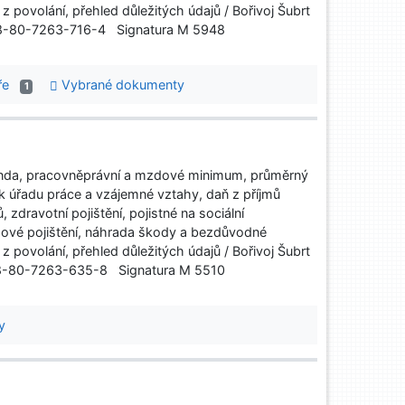
povolání, přehled důležitých údajů / Bořivoj Šubrt
 978-80-7263-716-4 Signatura M 5948
áře
Vybrané dokumenty
1
nda, pracovněprávní a mzdové minimum, průměrný
k úřadu práce a vzájemné vztahy, daň z příjmů
 zdravotní pojištění, pojistné na sociální
ové pojištění, náhrada škody a bezdůvodné
povolání, přehled důležitých údajů / Bořivoj Šubrt
 978-80-7263-635-8 Signatura M 5510
y