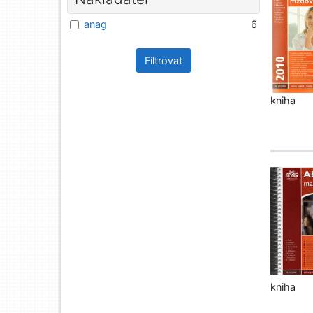
anag
6
Filtrovat
kniha
kniha