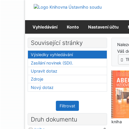
Přejít na obsah
Přejít na menu
Prohlášení o webové přístupnosti
Vyhledávání
Konto
Nastavení účtu
Výs
Související stránky
Nale
Váš d
Výsledky vyhledávání
T
Zasílání novinek (SDI).
Upravit dotaz
Zdroje
Nový dotaz
Filtrovat
Druh dokumentu
kniha