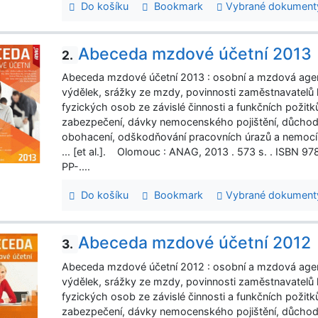
Do košíku
Bookmark
Vybrané dokument
Abeceda mzdové účetní 2013
2.
Abeceda mzdové účetní 2013 : osobní a mzdová age
výdělek, srážky ze mzdy, povinnosti zaměstnavatelů 
fyzických osob ze závislé činnosti a funkčních požitků,
zabezpečení, dávky nemocenského pojištění, důchod
obohacení, odškodňování pracovních úrazů a nemocí z 
... [et al.]. Olomouc : ANAG, 2013 . 573 s. . ISBN
PP-....
Do košíku
Bookmark
Vybrané dokument
Abeceda mzdové účetní 2012
3.
Abeceda mzdové účetní 2012 : osobní a mzdová age
výdělek, srážky ze mzdy, povinnosti zaměstnavatelů 
fyzických osob ze závislé činnosti a funkčních požitků,
zabezpečení, dávky nemocenského pojištění, důchod