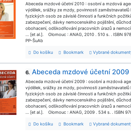
Abeceda mzdové účetní 2010 : osobní a mzdová age
výdělek, srážky ze mzdy, povinnosti zaměstnavatelů 
fyzických osob ze závislé činnosti a funkčních požitků,
zabezpečení, dávky nemocenského pojištění, důchod
obohacení, odškodňování pracovních úrazů a nemocí z 
... [et al.]. Olomouc : ANAG, 2010 . 510 s. . ISBN
PP-ŠuAb
Do košíku
Bookmark
Vybrané dokument
Abeceda mzdové účetní 2009
6.
Abeceda mzdové účetní 2009 : osobní a mzdová age
výdělek, srážky ze mzdy, povinnosti zaměstnavatelů 
fyzických osob ze závislé činnosti a funkčních požitků,
zabezpečení, dávky nemocenského pojištění, důchod
obohacení, odškodňování pracovních úrazů a nemocí z 
... [et al.]. Olomouc : ANAG, 2009 . 534 s. . ISB
Do košíku
Bookmark
Vybrané dokument