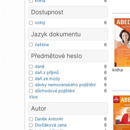
kniha
6
Dostupnost
volný
6
Jazyk dokumentu
čeština
6
Předmětové heslo
daně
6
kniha
daň z příjmů
6
daň ze mzdy
6
dávky nemocenského pojištění
6
důchodové pojištění
6
Více
Autor
Daněk Antonín
6
Dorčáková Jana
6