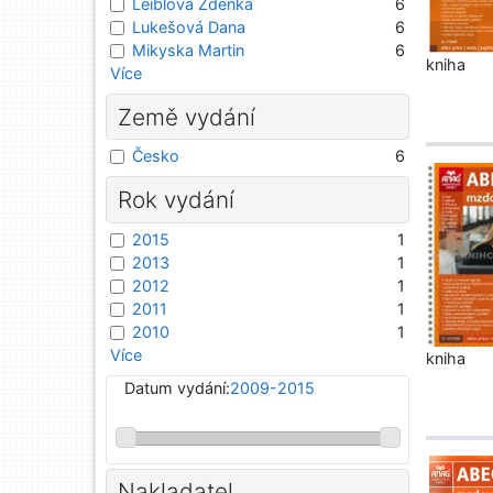
Leiblová Zdeňka
6
Lukešová Dana
6
Mikyska Martin
6
kniha
Více
Země vydání
Česko
6
Rok vydání
2015
1
2013
1
2012
1
2011
1
2010
1
Více
kniha
Datum vydání:
2009-2015
Nakladatel