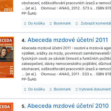
obohacení, odškodňování pracovních úrazů a nemocí z 
... [et al.]. Olomouc : ANAG, 2012 . 573 s. . ISBN
PP-ŠuAb
Do košíku
Bookmark
Zobrazit koment
Abeceda mzdové účetní 2011
4.
Abeceda mzdové účetní 2011 : osobní a mzdová age
výdělek, srážky ze mzdy, povinnosti zaměstnavatelů 
fyzických osob ze závislé činnosti a funkčních požitků,
zabezpečení, dávky nemocenského pojištění, důchod
obohacení, odškodňování pracovních úrazů a nemocí z 
... [et al.]. Olomouc : ANAG, 2011 . 533 s. . ISBN
PP-ŠuAb
Do košíku
Bookmark
Vybrané dokument
Abeceda mzdové účetní 2010
5.