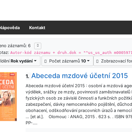
Nápověda
Kontakt
ledky vyhledávání
zeno záznamů: 6
otaz:
Autor-kód záznamu + druh.dok = "^us_us_auth m000597
řídění
Rok vydání
Počet záznamů
10
Zobrazovací f
Abeceda mzdové účetní 2015
1.
Abeceda mzdové účetní 2015 : osobní a mzdová age
výdělek, srážky ze mzdy, povinnosti zaměstnavatelů 
fyzických osob ze závislé činnosti a funkčních požitků,
zabezpečení, dávky nemocenského pojištění, důchod
obohacení, odškodňování pracovních úrazů a nemocí z 
... [et al.]. Olomouc : ANAG, 2015 . 623 s. . ISBN
PP-....