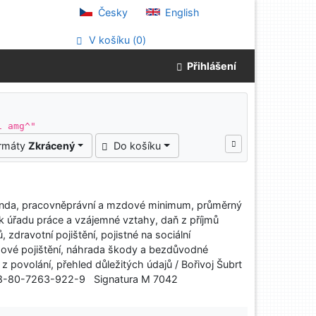
Česky
English
V košíku (
0
)
Přihlášení
1 amg^"
ormáty
Zkrácený
Do košíku
nda, pracovněprávní a mzdové minimum, průměrný
k úřadu práce a vzájemné vztahy, daň z příjmů
 zdravotní pojištění, pojistné na sociální
ové pojištění, náhrada škody a bezdůvodné
povolání, přehled důležitých údajů / Bořivoj Šubrt
 978-80-7263-922-9 Signatura M 7042