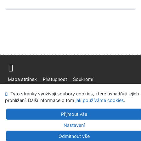
Mapa stránek
Přístupnost
Soukromí
Modul OpenSearch
Napište nám
Nastavení cookies
Tyto stránky využívají soubory cookies, které usnadňují jejich
prohlížení. Další informace o tom
jak používáme cookies
.
Ústavní soud, IČO: 48513687, se sídlem Joštova 625/8,
660 83 Brno
Přijmout vše
©1993-2026
IPAC
v.4.8.63a
-
Cosmotron Bohemia, s.r.o.
Nastavení
Odmítnout vše