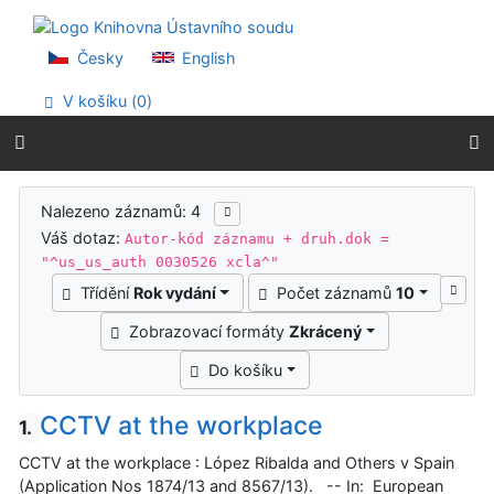
Přejít na obsah
Přejít na menu
Prohlášení o webové přístupnosti
Česky
English
V košíku (
0
)
Výsledky vyhledávání
Nalezeno záznamů: 4
Váš dotaz:
Autor-kód záznamu + druh.dok =
"^us_us_auth 0030526 xcla^"
Třídění
Rok vydání
Počet záznamů
10
Zobrazovací formáty
Zkrácený
Do košíku
CCTV at the workplace
1.
CCTV at the workplace : López Ribalda and Others v Spain
(Application Nos 1874/13 and 8567/13). -- In: European