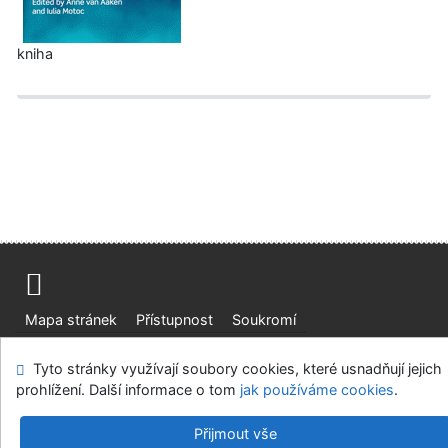
kniha
Mapa stránek
Přístupnost
Soukromí
Modul OpenSearch
Napište nám
Nastavení cookies
Tyto stránky využívají soubory cookies, které usnadňují jejich
prohlížení. Další informace o tom
jak používáme cookies
.
Ústavní soud, IČO: 48513687, se sídlem Joštova 625/8,
660 83 Brno
Přijmout vše
©1993-2026
IPAC
v.4.8.63a
-
Cosmotron Bohemia, s.r.o.