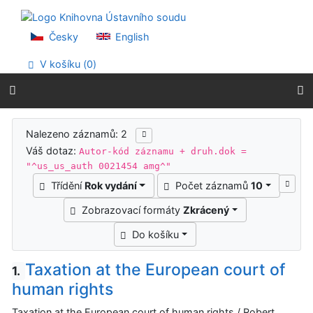
Přejít na obsah
Přejít na menu
Prohlášení o webové přístupnosti
Česky
English
V košíku (
0
)
Výsledky vyhledávání
Nalezeno záznamů: 2
Váš dotaz:
Autor-kód záznamu + druh.dok =
"^us_us_auth 0021454 amg^"
Třídění
Rok vydání
Počet záznamů
10
Zobrazovací formáty
Zkrácený
Do košíku
Taxation at the European court of
1.
human rights
Taxation at the European court of human rights / Robert