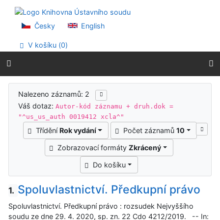
Přejít na obsah
Přejít na menu
Prohlášení o webové přístupnosti
Česky
English
V košíku (
0
)
Výsledky vyhledávání
Nalezeno záznamů: 2
Váš dotaz:
Autor-kód záznamu + druh.dok =
"^us_us_auth 0019412 xcla^"
Třídění
Rok vydání
Počet záznamů
10
Zobrazovací formáty
Zkrácený
Do košíku
Spoluvlastnictví. Předkupní právo
1.
Spoluvlastnictví. Předkupní právo : rozsudek Nejvyššího
soudu ze dne 29. 4. 2020, sp. zn. 22 Cdo 4212/2019. -- In: