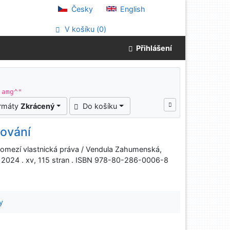
Česky
English
V košíku (
0
)
Přihlášení
 amg^"
ormáty
Zkrácený
Do košíku
ování
 omezí vlastnická práva / Vendula Zahumenská,
, 2024 . xv, 115 stran . ISBN 978-80-286-0006-8
y