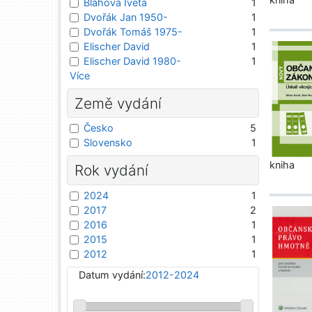
Bláhová Iveta
1
Dvořák Jan 1950-
1
Dvořák Tomáš 1975-
1
Elischer David
1
Elischer David 1980-
1
Více
Země vydání
Česko
5
Slovensko
1
kniha
Rok vydání
2024
1
2017
2
2016
1
2015
1
2012
1
Datum vydání:
2012-2024