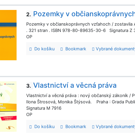
Pozemky v občianskoprávnyc
2.
Pozemky v občianskoprávnych vzťahoch / zostavila Al
. 321 stran . ISBN 978-80-89635-30-6 Signatura Z 
OP
Do košíku
Bookmark
Vybrané dokument
Vlastnictví a věcná práva
3.
Vlastnictví a věcná práva : nový občanský zákoník / 
Ilona Štrosová, Monika Štýsová. Praha : Grada Publ
Signatura M 7916
OP
Do košíku
Bookmark
Vybrané dokument