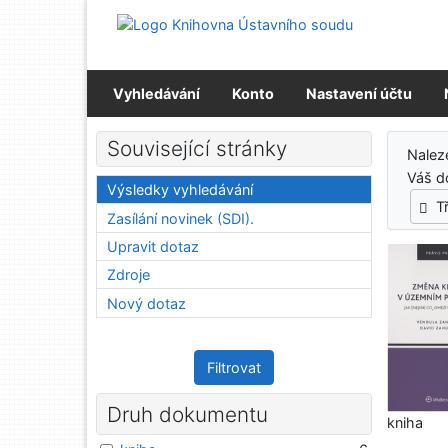
Přejít na obsah
Přejít na menu
Prohlášení o webové přístupnosti
Vyhledávání
Konto
Nastavení účtu
Výs
Související stránky
Nale
Váš d
Výsledky vyhledávání
T
Zasílání novinek (SDI).
Upravit dotaz
Zdroje
Nový dotaz
Filtrovat
Druh dokumentu
kniha