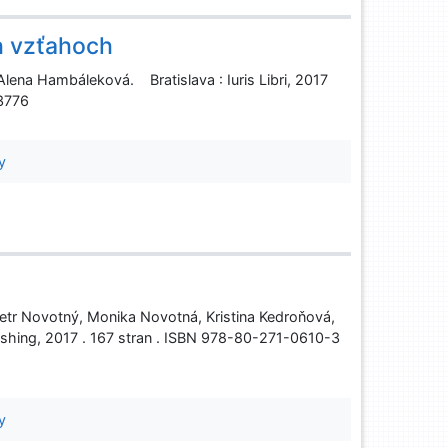
h vzťahoch
ena Hambáleková. Bratislava : Iuris Libri, 2017
3776
y
Petr Novotný, Monika Novotná, Kristina Kedroňová,
ishing, 2017 . 167 stran . ISBN 978-80-271-0610-3
y