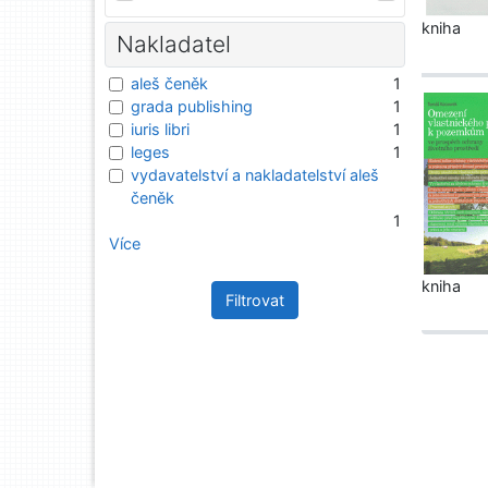
kniha
Nakladatel
aleš čeněk
1
grada publishing
1
iuris libri
1
leges
1
vydavatelství a nakladatelství aleš
čeněk
1
Více
kniha
Filtrovat