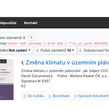
Nápověda
Kontakt
ledky vyhledávání
zeno záznamů: 6
otaz:
Autor-kód záznamu + druh.dok = "^us_us_auth 0002950
řídění
Rok vydání
Počet záznamů
10
Zobrazovací f
Změna klimatu v územním plán
1.
Změna klimatu v územním plánování : jak (nejen) CO2
David Zahumenský. Praha : Wolters Kluwer ČR, a.s.
Signatura M 9367
PZ
Do košíku
Bookmark
Vybrané dokument