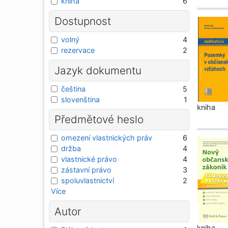
kniha
6
Dostupnost
volný
4
rezervace
2
Jazyk dokumentu
čeština
5
slovenština
1
kniha
Předmětové heslo
omezení vlastnických práv
6
držba
4
vlastnické právo
4
zástavní právo
3
spoluvlastnictví
2
Více
Autor
kniha