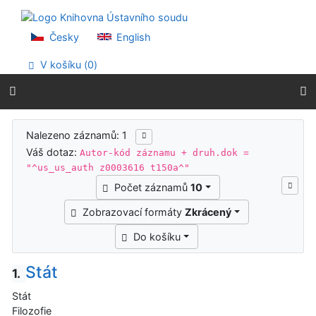
Přejít na obsah
Přejít na menu
Prohlášení o webové přístupnosti
Česky
English
V košíku (
0
)
Výsledky vyhledávání
Nalezeno záznamů: 1
Váš dotaz:
Autor-kód záznamu + druh.dok =
"^us_us_auth z0003616 t150a^"
Počet záznamů
10
Zobrazovací formáty
Zkrácený
Do košíku
Stát
1.
Stát
Filozofie