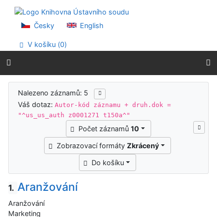
Přejít na obsah
Přejít na menu
Prohlášení o webové přístupnosti
Česky
English
V košíku (
0
)
Výsledky vyhledávání
Nalezeno záznamů: 5
Váš dotaz:
Autor-kód záznamu + druh.dok =
"^us_us_auth z0001271 t150a^"
Počet záznamů
10
Zobrazovací formáty
Zkrácený
Do košíku
Aranžování
1.
Aranžování
Marketing