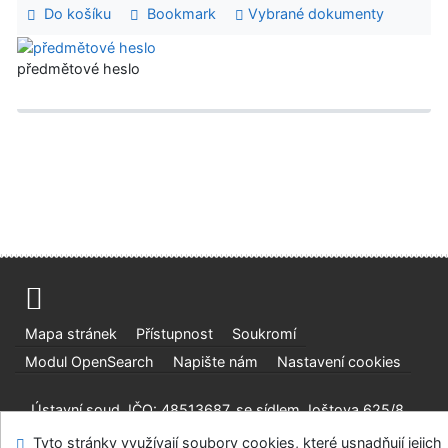
Do košíku
Bookmark
Vybrané dokumenty
předmětové heslo
Mapa stránek
Přístupnost
Soukromí
Modul OpenSearch
Napište nám
Nastavení cookies
Ústavní soud, IČO: 48513687, se sídlem Joštova 625/8,
660 83 Brno
Tyto stránky využívají soubory cookies, které usnadňují jejich