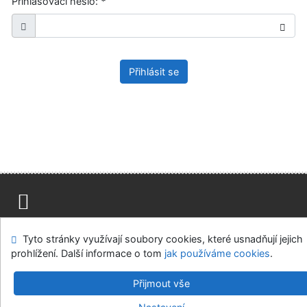
Přihlašovací heslo:
*
Přihlásit se
Mapa stránek
Přístupnost
Soukromí
Tyto stránky využívají soubory cookies, které usnadňují jejich
Modul OpenSearch
Napište nám
Nastavení cookies
prohlížení. Další informace o tom
jak používáme cookies
.
Ústavní soud, IČO: 48513687, se sídlem Joštova 625/8,
Přijmout vše
660 83 Brno