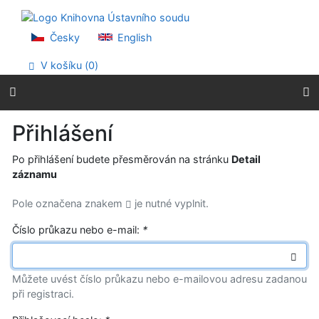
Přejít na obsah
Přejít na menu
Prohlášení o webové přístupnosti
Česky
English
V košíku (
0
)
Přihlášení
Po přihlášení budete přesměrován na stránku
Detail
záznamu
Pole označena znakem
je nutné vyplnit.
Číslo průkazu nebo e-mail:
*
Můžete uvést číslo průkazu nebo e-mailovou adresu zadanou
při registraci.