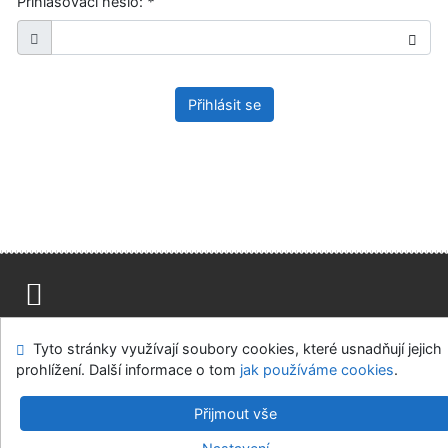
Přihlašovací heslo:
*
Přihlásit se
Mapa stránek
Přístupnost
Soukromí
Tyto stránky využívají soubory cookies, které usnadňují jejich
Modul OpenSearch
Napište nám
Nastavení cookies
prohlížení. Další informace o tom
jak používáme cookies
.
Ústavní soud, IČO: 48513687, se sídlem Joštova 625/8,
Přijmout vše
660 83 Brno