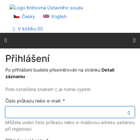
Přejít na obsah
Přejít na menu
Prohlášení o webové přístupnosti
Česky
English
V košíku (
0
)
Přihlášení
Po přihlášení budete přesměrován na stránku
Detail
záznamu
Pole označena znakem
je nutné vyplnit.
Číslo průkazu nebo e-mail:
*
Můžete uvést číslo průkazu nebo e-mailovou adresu zadanou
při registraci.