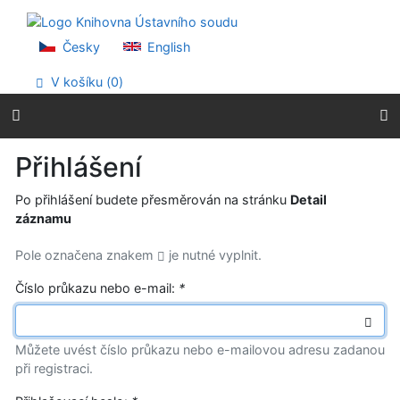
Přejít na obsah
Přejít na menu
Prohlášení o webové přístupnosti
Česky
English
V košíku (
0
)
Přihlášení
Po přihlášení budete přesměrován na stránku
Detail
záznamu
Pole označena znakem
je nutné vyplnit.
Číslo průkazu nebo e-mail:
*
Můžete uvést číslo průkazu nebo e-mailovou adresu zadanou
při registraci.