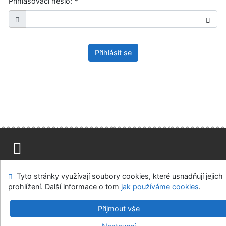
Přihlašovací heslo:
*
Přihlásit se
Mapa stránek
Přístupnost
Soukromí
Tyto stránky využívají soubory cookies, které usnadňují jejich
Modul OpenSearch
Napište nám
Nastavení cookies
prohlížení. Další informace o tom
jak používáme cookies
.
Ústavní soud, IČO: 48513687, se sídlem Joštova 625/8,
Přijmout vše
660 83 Brno