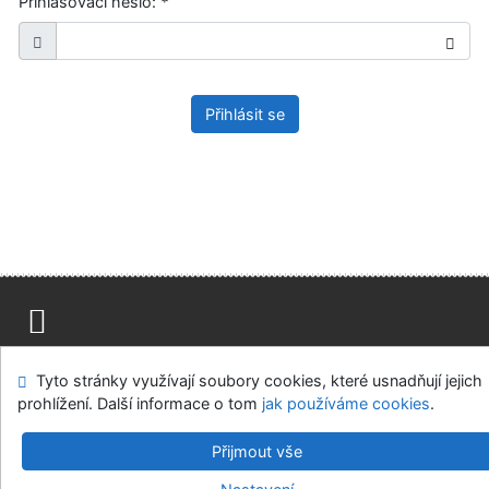
Přihlašovací heslo:
*
Přihlásit se
Mapa stránek
Přístupnost
Soukromí
Tyto stránky využívají soubory cookies, které usnadňují jejich
Modul OpenSearch
Napište nám
Nastavení cookies
prohlížení. Další informace o tom
jak používáme cookies
.
Ústavní soud, IČO: 48513687, se sídlem Joštova 625/8,
Přijmout vše
660 83 Brno