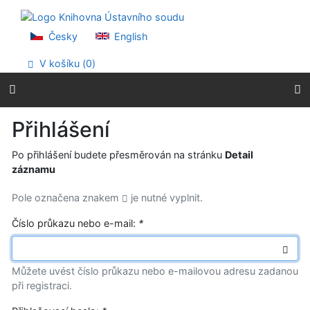
Přejít na obsah
Přejít na menu
Prohlášení o webové přístupnosti
Česky
English
V košíku (
0
)
Přihlášení
Po přihlášení budete přesměrován na stránku
Detail
záznamu
Pole označena znakem
je nutné vyplnit.
Číslo průkazu nebo e-mail:
*
Můžete uvést číslo průkazu nebo e-mailovou adresu zadanou
při registraci.