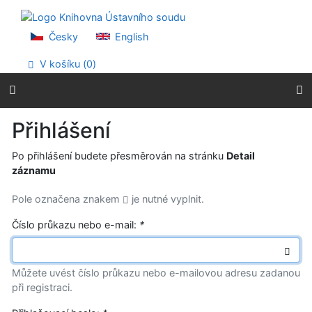
Přejít na obsah
Přejít na menu
Prohlášení o webové přístupnosti
Česky
English
V košíku (
0
)
Přihlášení
Po přihlášení budete přesměrován na stránku
Detail
záznamu
Pole označena znakem
je nutné vyplnit.
Číslo průkazu nebo e-mail:
*
Můžete uvést číslo průkazu nebo e-mailovou adresu zadanou
při registraci.