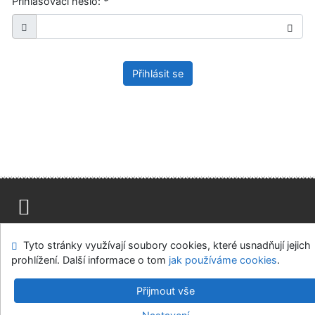
Přihlašovací heslo:
*
Přihlásit se
Mapa stránek
Přístupnost
Soukromí
Tyto stránky využívají soubory cookies, které usnadňují jejich
Modul OpenSearch
Napište nám
Nastavení cookies
prohlížení. Další informace o tom
jak používáme cookies
.
Ústavní soud, IČO: 48513687, se sídlem Joštova 625/8,
Přijmout vše
660 83 Brno