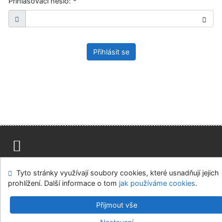
Přihlašovací heslo:
*
Přihlásit se
Mapa stránek
Přístupnost
Soukromí
Tyto stránky využívají soubory cookies, které usnadňují jejich
Modul OpenSearch
Napište nám
Nastavení cookies
prohlížení. Další informace o tom
jak používáme cookies
.
Ústavní soud, IČO: 48513687, se sídlem Joštova 625/8,
Přijmout vše
660 83 Brno