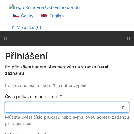
Přejít na obsah
Přejít na menu
Prohlášení o webové přístupnosti
Česky
English
V košíku (
0
)
Přihlášení
Po přihlášení budete přesměrován na stránku
Detail
záznamu
Pole označena znakem
je nutné vyplnit.
Číslo průkazu nebo e-mail:
*
Můžete uvést číslo průkazu nebo e-mailovou adresu zadanou
při registraci.