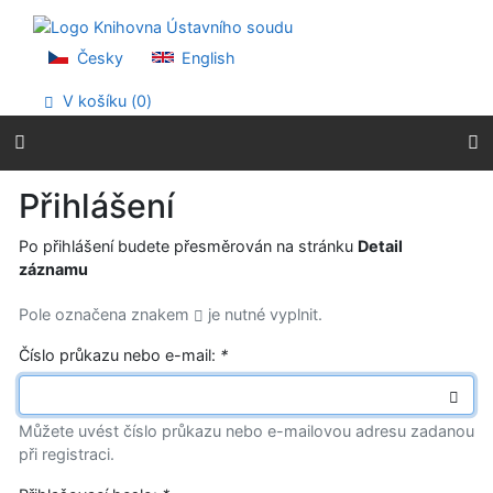
Přejít na obsah
Přejít na menu
Prohlášení o webové přístupnosti
Česky
English
V košíku (
0
)
Přihlášení
Po přihlášení budete přesměrován na stránku
Detail
záznamu
Pole označena znakem
je nutné vyplnit.
Číslo průkazu nebo e-mail:
*
Můžete uvést číslo průkazu nebo e-mailovou adresu zadanou
při registraci.