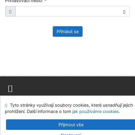
Přihlašovací heslo:
*
Přihlásit se
Mapa stránek
Přístupnost
Soukromí
Tyto stránky využívají soubory cookies, které usnadňují jejich
Modul OpenSearch
Napište nám
Nastavení cookies
prohlížení. Další informace o tom
jak používáme cookies
.
Ústavní soud, IČO: 48513687, se sídlem Joštova 625/8,
Přijmout vše
660 83 Brno