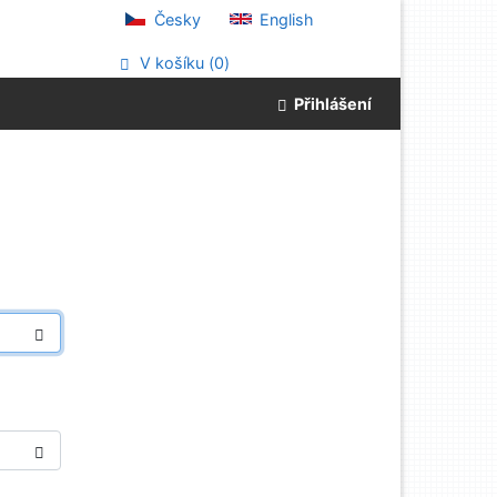
Česky
English
V košíku (
0
)
Přihlášení