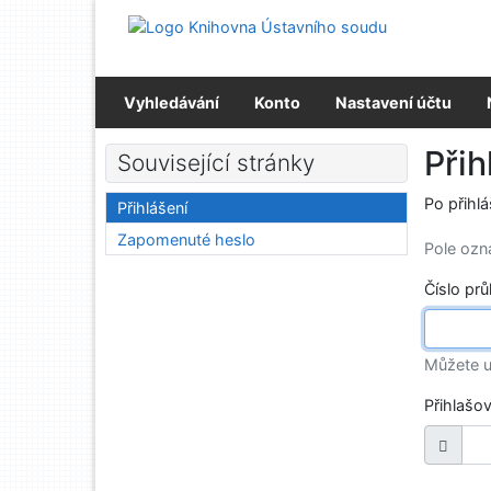
Přejít na obsah
Přejít na menu
Prohlášení o webové přístupnosti
Vyhledávání
Konto
Nastavení účtu
Přih
Související stránky
Po přihl
Přihlášení
Zapomenuté heslo
Pole oz
Číslo pr
Můžete u
Přihlašo