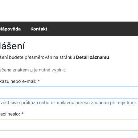
Nápověda
Kontakt
lášení
ášení budete přesměrován na stránku
Detail záznamu
načena znakem
je nutné vyplnit.
ůkazu nebo e-mail:
*
vést číslo průkazu nebo e-mailovou adresu zadanou při registraci.
vací heslo:
*