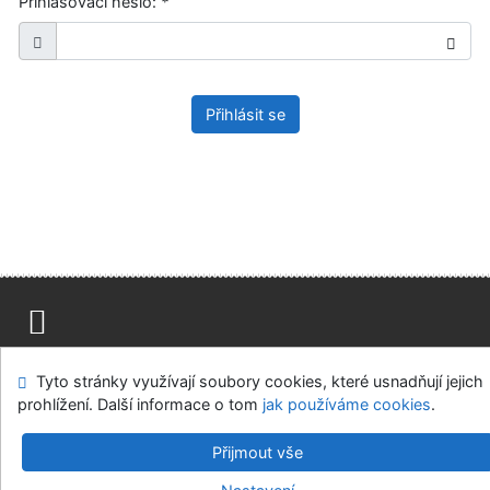
Přihlašovací heslo:
*
Přihlásit se
Mapa stránek
Přístupnost
Soukromí
Tyto stránky využívají soubory cookies, které usnadňují jejich
Modul OpenSearch
Napište nám
Nastavení cookies
prohlížení. Další informace o tom
jak používáme cookies
.
Ústavní soud, IČO: 48513687, se sídlem Joštova 625/8,
Přijmout vše
660 83 Brno