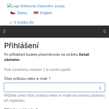
Přejít na obsah
Přejít na menu
Prohlášení o webové přístupnosti
Česky
English
V košíku (
0
)
Přihlášení
Po přihlášení budete přesměrován na stránku
Detail
záznamu
Pole označena znakem
je nutné vyplnit.
Číslo průkazu nebo e-mail:
*
Můžete uvést číslo průkazu nebo e-mailovou adresu zadanou
při registraci.