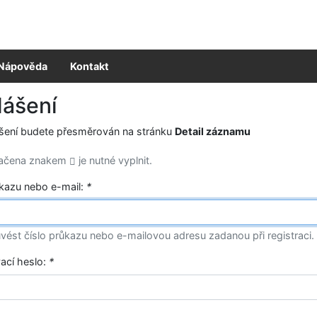
Nápověda
Kontakt
lášení
ášení budete přesměrován na stránku
Detail záznamu
načena znakem
je nutné vyplnit.
ůkazu nebo e-mail:
*
vést číslo průkazu nebo e-mailovou adresu zadanou při registraci.
vací heslo:
*