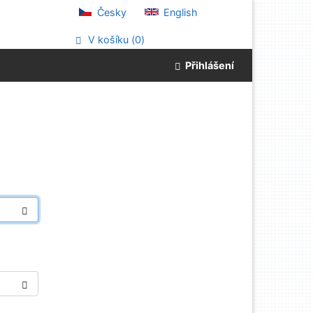
Česky
English
V košíku (
0
)
Přihlášení