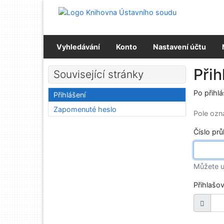
Přejít na obsah
Přejít na menu
Prohlášení o webové přístupnosti
Vyhledávání
Konto
Nastavení účtu
Přih
Související stránky
Po přihl
Přihlášení
Zapomenuté heslo
Pole oz
Číslo pr
Můžete u
Přihlašo