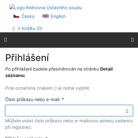
Přejít na obsah
Přejít na menu
Prohlášení o webové přístupnosti
Česky
English
V košíku (
0
)
Přihlášení
Po přihlášení budete přesměrován na stránku
Detail
záznamu
Pole označena znakem
je nutné vyplnit.
Číslo průkazu nebo e-mail:
*
Můžete uvést číslo průkazu nebo e-mailovou adresu zadanou
při registraci.