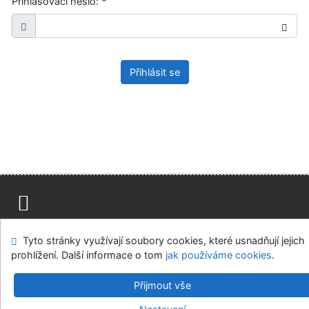
Přihlašovací heslo:
*
Přihlásit se
Mapa stránek
Přístupnost
Soukromí
Tyto stránky využívají soubory cookies, které usnadňují jejich
Modul OpenSearch
Napište nám
Nastavení cookies
prohlížení. Další informace o tom
jak používáme cookies
.
Ústavní soud, IČO: 48513687, se sídlem Joštova 625/8,
Přijmout vše
660 83 Brno