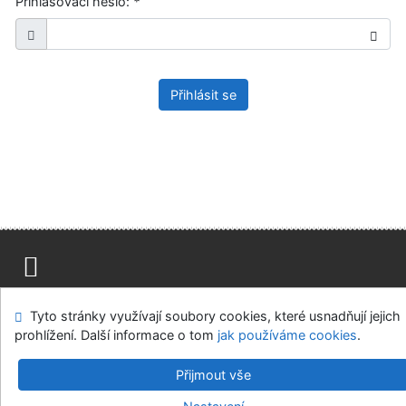
Přihlašovací heslo:
*
Přihlásit se
Mapa stránek
Přístupnost
Soukromí
Tyto stránky využívají soubory cookies, které usnadňují jejich
Modul OpenSearch
Napište nám
Nastavení cookies
prohlížení. Další informace o tom
jak používáme cookies
.
Ústavní soud, IČO: 48513687, se sídlem Joštova 625/8,
Přijmout vše
660 83 Brno