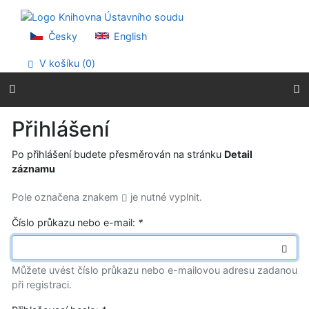
Přejít na obsah
Přejít na menu
Prohlášení o webové přístupnosti
Česky
English
V košíku (
0
)
Přihlášení
Po přihlášení budete přesměrován na stránku
Detail
záznamu
Pole označena znakem
je nutné vyplnit.
Číslo průkazu nebo e-mail:
*
Můžete uvést číslo průkazu nebo e-mailovou adresu zadanou
při registraci.