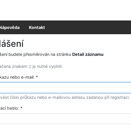
Nápověda
Kontakt
lášení
ášení budete přesměrován na stránku
Detail záznamu
načena znakem
je nutné vyplnit.
ůkazu nebo e-mail:
*
vést číslo průkazu nebo e-mailovou adresu zadanou při registraci.
vací heslo:
*