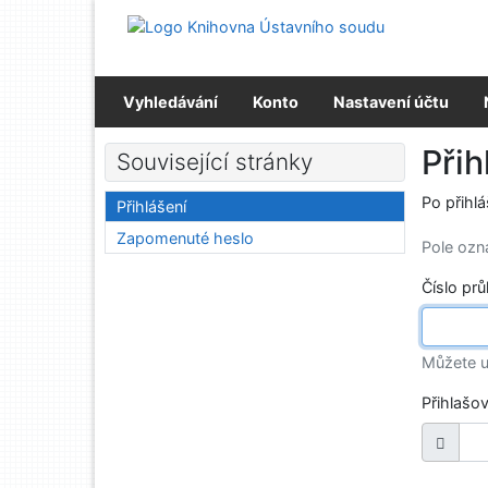
Přejít na obsah
Přejít na menu
Prohlášení o webové přístupnosti
Vyhledávání
Konto
Nastavení účtu
Přih
Související stránky
Po přihl
Přihlášení
Zapomenuté heslo
Pole oz
Číslo pr
Můžete u
Přihlašo