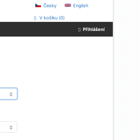
Česky
English
V košíku (
0
)
Přihlášení