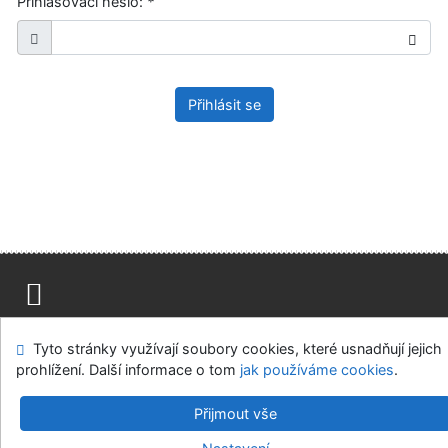
Přihlašovací heslo:
*
Přihlásit se
Mapa stránek
Přístupnost
Soukromí
Tyto stránky využívají soubory cookies, které usnadňují jejich
Modul OpenSearch
Napište nám
Nastavení cookies
prohlížení. Další informace o tom
jak používáme cookies
.
Ústavní soud, IČO: 48513687, se sídlem Joštova 625/8,
Přijmout vše
660 83 Brno