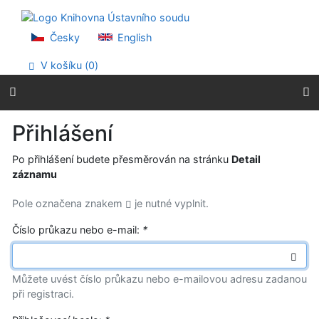
Přejít na obsah
Přejít na menu
Prohlášení o webové přístupnosti
Česky
English
V košíku (
0
)
Přihlášení
Po přihlášení budete přesměrován na stránku
Detail
záznamu
Pole označena znakem
je nutné vyplnit.
Číslo průkazu nebo e-mail:
*
Můžete uvést číslo průkazu nebo e-mailovou adresu zadanou
při registraci.