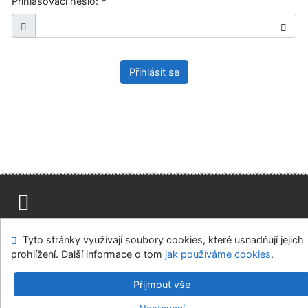
Přihlašovací heslo:
*
Přihlásit se
Mapa stránek
Přístupnost
Soukromí
Tyto stránky využívají soubory cookies, které usnadňují jejich
Modul OpenSearch
Napište nám
Nastavení cookies
prohlížení. Další informace o tom
jak používáme cookies
.
Ústavní soud, IČO: 48513687, se sídlem Joštova 625/8,
Přijmout vše
660 83 Brno