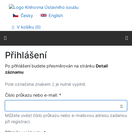
Přejít na obsah
Přejít na menu
Prohlášení o webové přístupnosti
Česky
English
V košíku (
0
)
Přihlášení
Po přihlášení budete přesměrován na stránku
Detail
záznamu
Pole označena znakem
je nutné vyplnit.
Číslo průkazu nebo e-mail:
*
Můžete uvést číslo průkazu nebo e-mailovou adresu zadanou
při registraci.