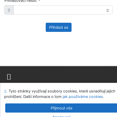
Přihlašovací heslo:
*
Přihlásit se
Mapa stránek
Přístupnost
Soukromí
Tyto stránky využívají soubory cookies, které usnadňují jejich
Modul OpenSearch
Napište nám
Nastavení cookies
prohlížení. Další informace o tom
jak používáme cookies
.
Ústavní soud, IČO: 48513687, se sídlem Joštova 625/8,
Přijmout vše
660 83 Brno