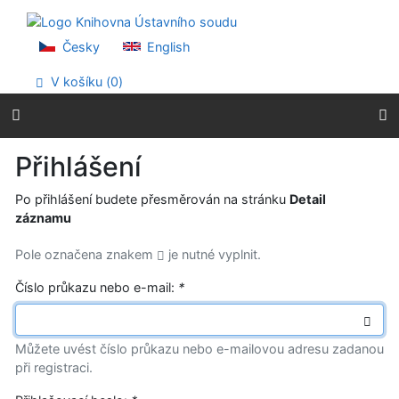
Přejít na obsah
Přejít na menu
Prohlášení o webové přístupnosti
Česky
English
V košíku (
0
)
Přihlášení
Po přihlášení budete přesměrován na stránku
Detail
záznamu
Pole označena znakem
je nutné vyplnit.
Číslo průkazu nebo e-mail:
*
Můžete uvést číslo průkazu nebo e-mailovou adresu zadanou
při registraci.