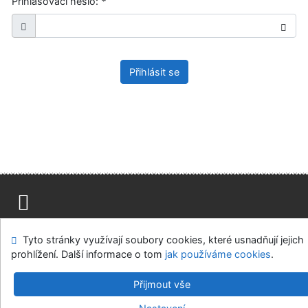
Přihlašovací heslo:
*
Přihlásit se
Mapa stránek
Přístupnost
Soukromí
Tyto stránky využívají soubory cookies, které usnadňují jejich
Modul OpenSearch
Napište nám
Nastavení cookies
prohlížení. Další informace o tom
jak používáme cookies
.
Ústavní soud, IČO: 48513687, se sídlem Joštova 625/8,
Přijmout vše
660 83 Brno