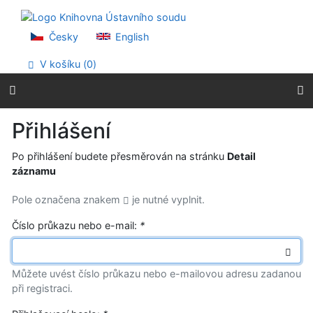
Přejít na obsah
Přejít na menu
Prohlášení o webové přístupnosti
Česky
English
V košíku (
0
)
Přihlášení
Po přihlášení budete přesměrován na stránku
Detail
záznamu
Pole označena znakem
je nutné vyplnit.
Číslo průkazu nebo e-mail:
*
Můžete uvést číslo průkazu nebo e-mailovou adresu zadanou
při registraci.