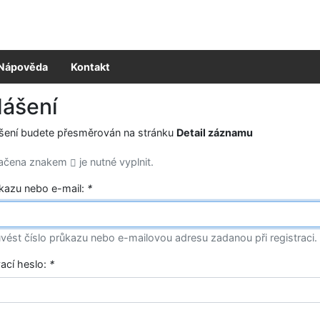
Nápověda
Kontakt
lášení
ášení budete přesměrován na stránku
Detail záznamu
načena znakem
je nutné vyplnit.
ůkazu nebo e-mail:
*
vést číslo průkazu nebo e-mailovou adresu zadanou při registraci.
vací heslo:
*