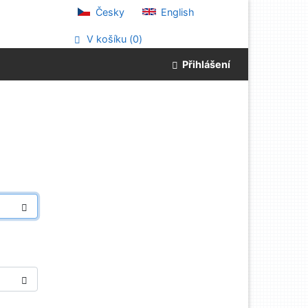
Česky
English
V košíku (
0
)
Přihlášení