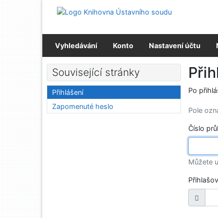
Přejít na obsah
Přejít na menu
Prohlášení o webové přístupnosti
Vyhledávání
Konto
Nastavení účtu
Přih
Související stránky
Po přihl
Přihlášení
Zapomenuté heslo
Pole oz
Číslo pr
Můžete u
Přihlašo