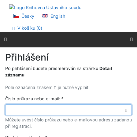
Přejít na obsah
Přejít na menu
Prohlášení o webové přístupnosti
Česky
English
V košíku (
0
)
Přihlášení
Po přihlášení budete přesměrován na stránku
Detail
záznamu
Pole označena znakem
je nutné vyplnit.
Číslo průkazu nebo e-mail:
*
Můžete uvést číslo průkazu nebo e-mailovou adresu zadanou
při registraci.