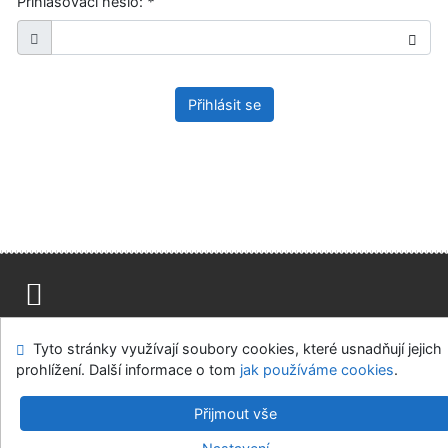
Přihlašovací heslo:
*
Přihlásit se
Mapa stránek
Přístupnost
Soukromí
Tyto stránky využívají soubory cookies, které usnadňují jejich
Modul OpenSearch
Napište nám
Nastavení cookies
prohlížení. Další informace o tom
jak používáme cookies
.
Ústavní soud, IČO: 48513687, se sídlem Joštova 625/8,
Přijmout vše
660 83 Brno