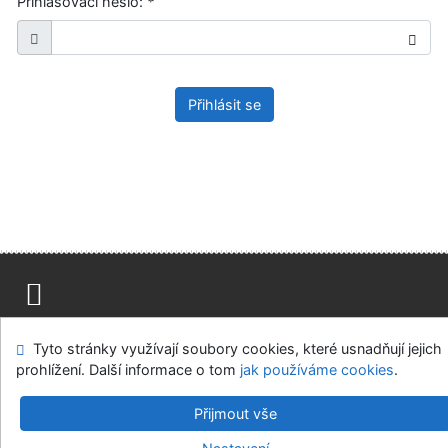
Přihlašovací heslo:
*
Přihlásit se
Mapa stránek
Přístupnost
Soukromí
Tyto stránky využívají soubory cookies, které usnadňují jejich
Modul OpenSearch
Napište nám
Nastavení cookies
prohlížení. Další informace o tom
jak používáme cookies
.
Ústavní soud, IČO: 48513687, se sídlem Joštova 625/8,
Přijmout vše
660 83 Brno