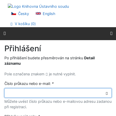
Přejít na obsah
Přejít na menu
Prohlášení o webové přístupnosti
Česky
English
V košíku (
0
)
Přihlášení
Po přihlášení budete přesměrován na stránku
Detail
záznamu
Pole označena znakem
je nutné vyplnit.
Číslo průkazu nebo e-mail:
*
Můžete uvést číslo průkazu nebo e-mailovou adresu zadanou
při registraci.